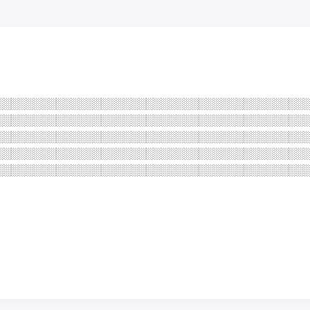
░ ░ ░
░ ░ ░
░ ░ ░
░░░░░░░░░░░░░░░░░░░░░░░░░░░░░░░░░░░░░░░░░
░░░░░░░░░░░░░░░░░░░░░░░░░░░░░░░░░░░░░░░░░
░░░░░░░░░░░░░░░░░░░░░░░░░░░░░░░░░░░░░░░░░
░░░░░░░░░░░░░░░░░░░░░░░░░░░░░░░░░░░░░░░░░
░░░░░░░░░░░░░░░░░░░░░░░░░░░░░░░░░░░░░░░░░
░░░░░░░░░░░░░░░░░░░░░░░░░░░░░░░░░░░
░░░░░░░░░░░