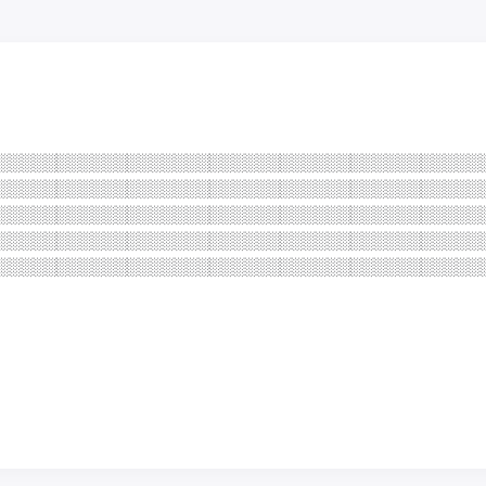
░ ░ ░ ░ ░ ░ ░ ░ ░ ░ ░ ░ ░ ░ ░ ░ ░ ░ ░ ░ ░ ░ ░ ░ 
░ ░ ░ ░ ░ ░ ░ ░ ░ ░ ░ ░ ░ ░ ░ ░ ░ ░ ░ ░ ░ ░ ░ ░ 
░ ░ ░ ░ ░ ░ ░ ░ ░ ░ ░ ░ ░ ░ ░ ░ ░ ░ ░ ░ ░ ░ ░ ░ 
░ ░ ░ ░ ░ ░ ░ ░ ░ ░ ░ ░ ░ ░ ░ ░ ░ ░ ░ ░ ░ ░ ░ ░
░░░░░░░░░░░░░░░░░░░░░░░░░░░░░░░░░░░░░░░░░
░░░░░░░░░░░░░░░░░░░░░░░░░░░░░░░░░░░░░░░░░
░░░░░░░░░░░░░░░░░░░░░░░░░░░░░░░░░░░░░░░░░
░░░░░░░░░░░░░░░░░░░░░░░░░░░░░░░░░░░░░░░░░
░░░░░░░░░░░░░░░░░░░░░░░░░░░░░░░░░░░░░░░░░
░░░░░░░░░░░░░░░░░░░░░░░░░░░░░░░░░░░░░░░░░
░░░░░░░░░░░░░░░░░░░░░░░░░░░░░░░░░░░░░░░░░