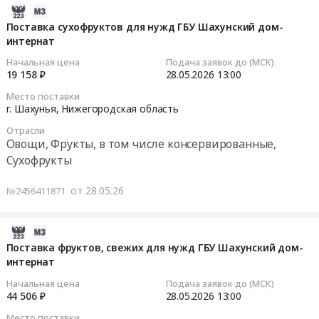
обслуживание
Овощи,
дом-
биотоплива
2026-
Предмет
Фрукты,
интернат
с
06-
Поставка сухофруктов для нужд ГБУ Шахунский дом-
тендера:
в
at
доставкой
интернат
04
Закупка
том
г.
до
10:07:22
Начальная цена
Подача заявок до (МСК)
запасных
числе
Шахунья,
котельных
19 158 ₽
28.05.2026
13:00
частей
консервированные,
Нижегородская
Шахунского
2026-
Место поставки
Tetra
Сухофрукты
область
филиала
05-
г. Шахунья,
Нижегородская область
paсk
Предмет
,
АО
28
для
тендера:
Отрасли
Russia,
НОКК
13:00:00
Овощи, Фрукты, в том числе консервированные,
группы
Поставка
RU
Тендер
Сухофрукты
компаний
овощей
Нижегородская
на
Тендер
УК
свежих
область
поставку
на
от 28.05.26
Руслакто
№2456411871
для
Овощи,
твёрдого
поставку
нужд
Фрукты,
биотоплива
сухофруктов
Только
ГБУ
в
с
для
2026-
оригинальная
Шахунский
том
доставкой
нужд
06-
Поставка фруктов, свежих для нужд ГБУ Шахунский дом-
продукция.
дом-
числе
до
ГБУ
интернат
04
Цена:
интернат.
консервированные,
котельных
Шахунский
10:07:21
Начальная цена
Подача заявок до (МСК)
0
Цена:
Сухофрукты
Шахунского
дом-
44 506 ₽
28.05.2026
13:00
руб.
73681
Предмет
филиала
интернат
2026-
Место поставки
руб.