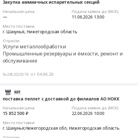
Шахунский
на
угля
06-
Закупка аммиачных испарительных секций
Шахунский
2026
Сухофрукты
дом-
поставку
для
04
дом-
Начальная цена
Подача заявок до (МСК)
года
Предмет
интернат
фруктов
нужд
14:55:01
—
11.06.2026
13:00
интернат.
для
тендера:
at
свежих
Шахунского
Цена:
нужд
Место поставки
Поставка
г.
в
филиала
2026-
г. Шахунья,
Нижегородская область
50197
ГБУ
сухофруктов
Шахунья,
3-
АО
06-
руб.
Шахунский
в3-
Нижегородская
Отрасли
м
НОКК
11
дом-
Услуги металлообработки
м
область
квартале
Тендер
13:00:00
интернат.
Промышленные резервуары и ёмкости, ремонт и
квартале
,
2026
на
Цена:
2026
обслуживание
Russia,
года
поставку
Тендер
178992
года
RU
для
каменного
на
руб.
для
от 04.06.26
№2452022579
Нижегородская
нужд
угля
закупку
нужд
область
ГБУ
для
аммиачных
ГБУ
Птица,
Шахунский
нужд
испарительных
2026-
Шахунский
Яйцо,
дом-
Шахунского
секций
06-
поставка пеллет с доставкой до филиалов АО НОКК
дом-
Продукция
интернат
филиала
Тендер
25
интернат.
Начальная цена
Подача заявок до (МСК)
птицеводства
at
АО
на
18:43:05
15 852 500 ₽
22.06.2026
10:00
Цена:
Предмет
г.
НОКК
закупку
35499
тендера:
Шахунья,
Место поставки
at
аммиачных
2026-
г. Шахунья;Нижегородская обл,
Нижегородская область
руб.
Поставка
Нижегородская
г.
испарительных
06-
яиц
область
Шахунья,
секций
Отрасли