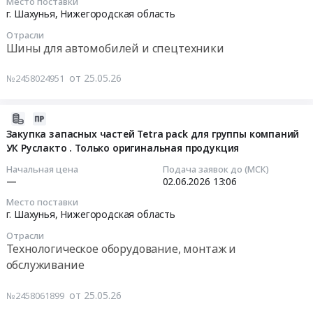
Цена:
Место поставки
техники,
Сява,
г.
Шахунского
2026-
г. Шахунья,
Нижегородская область
0
листовая
Нижегородская
Шахунья,
филиала
06-
руб.
А4
область
Отрасли
Нижегородская
АО
03
Шины для автомобилей и спецтехники
(210х297мм),
,
область
НОКК
11:00:00
массой
Russia,
,
Тендер
от 25.05.26
№2458024951
80
RU
Russia,
на
Тендер
г/
Нижегородская
RU
поставку
на
м2.
область
Нижегородская
цепи
закупку
2026-
Цена:
Услуги
область
для
колесных
06-
Закупка запасных частей Tetra paсk для группы компаний
0
Интернет,
Вентиляционное
транспортера
шин
УК Руслакто . Только оригинальная продукция
04
руб.
передачи
оборудование
для
для
09:06:01
Начальная цена
Подача заявок до (МСК)
данных,
и
нужд
ООО
—
02.06.2026
13:06
местной
материалы
Шахунского
УК
2026-
Место поставки
телефонной
Предмет
филиала
РУСЛАКТО
06-
г. Шахунья,
Нижегородская область
связи
тендера:
АО
Тендер
02
Предмет
Отрасли
Поставка
НОКК
на
13:06:23
Технологическое оборудование, монтаж и
тендера:
дымососов
at
закупку
обслуживание
Подключение
для
г.
колесных
Тендер
Интернет
нужд
Шахунья,
шин
на
от 25.05.26
№2458061899
рп.
Шахунского
Нижегородская
для
закупку
Сява,