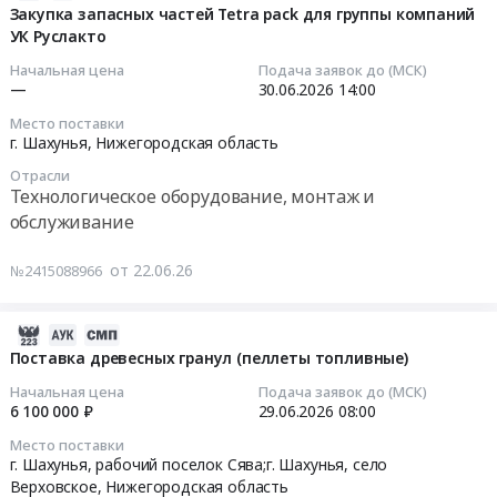
Шахунья,
запасных
котельной
колесных
здания
07-
Закупка запасных частей Tetra paсk для группы компаний
Нижегородская
частей
№
шин
(инв.
УК Руслакто
01
область
КАМАЗ,
13
для
№
15:43:13
Начальная цена
Подача заявок до (МСК)
,
МАЗ,
в
ООО
000000035)
—
30.06.2026
14:00
Russia,
ГАЗ,СКАНИЯ
г.
УК
и
2026-
Место поставки
RU
для
Шахунья.
РУСЛАКТО
устройству
06-
г. Шахунья,
Нижегородская область
Нижегородская
ООО
Цена:
(Июль)
сборно-
30
область
Отрасли
УК
324520
Тендер
разборной
14:00:03
Технологическое оборудование, монтаж и
Строительство
РУСЛАКТО
руб.
на
пристройки
обслуживание
и
(Июль)
закупку
для
Тендер
обслуживание
at
колесных
разгрузки
на
от 22.06.26
№2415088966
объектов
г.
шин
товара
закупку
энергетики
Шахунья,
для
ГП
запасных
и
Нижегородская
ООО
НО
частей
2026-
электрических
область
УК
"НОФ",
Tetra
06-
Поставка древесных гранул (пеллеты топливные)
сетей
,
РУСЛАКТО
расположенного
paсk
30
Начальная цена
Подача заявок до (МСК)
Предмет
Russia,
(Июль)
по
для
17:57:11
6 100 000 ₽
29.06.2026
08:00
тендера:
RU
at
адресу:
группы
Поставка
Место поставки
Нижегородская
г.
Нижегородская
компаний
2026-
г. Шахунья, рабочий поселок Сява;г. Шахунья, село
материалов
область
Шахунья,
область,
УК
06-
Верховское,
Нижегородская область
для
Запчасти