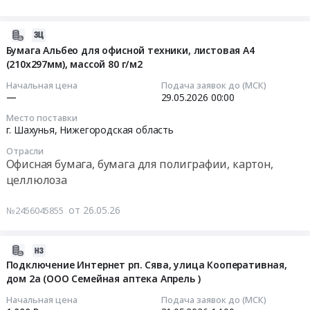
для
офисная
Монтаж
Фрукты,
нужд
А4,
и
в
ГБУ
80
2026-
обслуживание
том
Шахунский
г/
05-
Бумага Альбео для офисной техники, листовая А4
Предмет
числе
дом-
м2,
(210х297мм), массой 80 г/м2
26
тендера:
консервированные,
интернат
500
16:14:47
Начальная цена
Подача заявок до (МСК)
поставка
Сухофрукты
at
л.,
—
29.05.2026
00:00
твёрдого
Предмет
г.
марка
2026-
Место поставки
биотоплива
тендера:
Шахунья,
С,
05-
г. Шахунья,
Нижегородская область
с
Поставка
Нижегородская
SVETOCOPY,
29
доставкой
сухофруктов
Отрасли
область
Россия,
00:00:00
Офисная бумага, бумага для полиграфии, картон,
до
для
,
146%
целлюлоза
котельных
нужд
Russia,
(CIE)
Тендер:
Шахунского
ГБУ
RU
Тендер:
Бумага
от 26.05.26
филиала
№2456045855
Шахунский
Нижегородская
Бумага
Альбео
АО
дом-
область
офисная
для
НОКК.
интернат.
Овощи,
А4,
офисной
2026-
Цена:
Цена:
Фрукты,
80
техники,
05-
Подключение Интернет рп. Сява, улица Кооперативная,
89100000
19158
в
г/
листовая
дом 2а (ООО Семейная аптека Апрель )
27
руб.
руб.
том
м2,
А4
09:21:29
Начальная цена
Подача заявок до (МСК)
числе
500
(210х297мм),