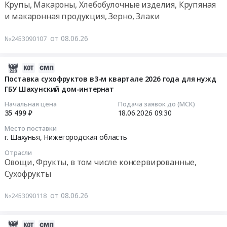
Крупы, Макароны, Хлебобулочные изделия, Крупяная
животноводства
RU
года
для
и макаронная продукция, Зерно, Злаки
и
Нижегородская
для
нужд
Тендер
охоты
область
нужд
ГБУ
на
от 08.06.26
№2453090107
Предмет
Чай,
ГБУ
Шахунский
поставку
тендера:
Кофе,
Шахунский
дом-
хлеба
Поставка
Какао,
дом-
интернат
в
2026-
продуктов
Соль,
интернат
Тендер
3-
06-
Поставка сухофруктов в3-м квартале 2026 года для нужд
готовых
Сахар,
at
на
м
ГБУ Шахунский дом-интернат
20
и
Специи,
г.
поставку
кв.
14:16:21
Начальная цена
Подача заявок до (МСК)
консервированных
Пищевые
Шахунья,
круп
2026
35 499 ₽
18.06.2026
09:30
из
добавки,
Нижегородская
и
года
2026-
Место поставки
мяса
Консервы,
область
макаронных
для
06-
г. Шахунья,
Нижегородская область
в
Бакалея
,
изделий
нужд
18
3-
Предмет
Russia,
Отрасли
в
ГБУ
09:30:00
Овощи, Фрукты, в том числе консервированные,
м
тендера:
RU
3-
Шахунский
Сухофрукты
квартале
Поставка
Нижегородская
м
дом-
Тендер
2026
сахарного
область
квартале
интернат
на
года
от 08.06.26
песка
№2453090118
Овощи,
2026
Тендер
поставку
для
в
Фрукты,
года
на
сухофруктов
нужд
3-
в
для
поставку
в3-
2026-