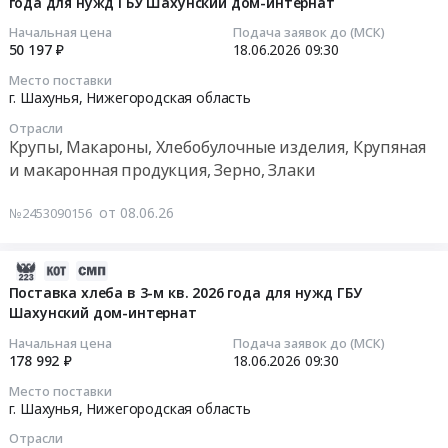
3-
года для нужд ГБУ Шахунский дом-интернат
19
для
песка
м
14:02:10
Начальная цена
Подача заявок до (МСК)
нужд
в
квартале
50 197 ₽
18.06.2026
09:30
ГБУ
3-
2026
2026-
Место поставки
Шахунский
м
года
06-
г. Шахунья,
Нижегородская область
дом-
квартале
для
18
Отрасли
интернат
2026
нужд
09:30:00
Крупы, Макароны, Хлебобулочные изделия, Крупяная
at
года
ГБУ
и макаронная продукция, Зерно, Злаки
г.
для
Шахунский
Тендер
Шахунья,
нужд
дом-
на
от 08.06.26
№2453090156
Нижегородская
ГБУ
интернат
поставку
область
Шахунский
Тендер
круп
,
дом-
на
и
2026-
Russia,
интернат
поставку
макаронных
06-
Поставка хлеба в 3-м кв. 2026 года для нужд ГБУ
RU
at
овощей
изделий
Шахунский дом-интернат
19
Нижегородская
г.
свежих
в
14:02:10
Начальная цена
Подача заявок до (МСК)
область
Шахунья,
в
3-
178 992 ₽
18.06.2026
09:30
Мясо,
Нижегородская
3-
м
2026-
Место поставки
Мясные
область
м
квартале
06-
г. Шахунья,
Нижегородская область
продукты,
,
квартале
2026
18
Продукция
Russia,
Отрасли
2026
года
09:30:00