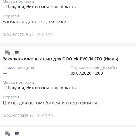
Место поставки
строительно-
освещения
07-
Нижегородская
по
г. Шахунья,
Нижегородская область
монтажным
в
09
область
адресу:
Отрасли
работам
г.
11:45:16
Строительно-
Нижегородская
Запчасти для спецтехники
в
Шахунья
монтажные
область,
аптечном
Тендер
Тендер
работы,
г.
от 01.07.26
№2419027218
пункте
на
на
Монтаж
Шахунья,
сети
поставку
закупку
конструкций
ул.
"Максавит".
материалов
запасных
и
2026-
Первомайская,
Цена:
для
частей
ограждений
07-
д.45
Закупка колесных шин для ООО УК РУСЛАКТО (Июль)
537691
выполнения
КАМАЗ,
Предмет
09
(-15)
Начальная цена
Подача заявок до (МСК)
руб.
работ
МАЗ,
тендера:
11:53:19
Тендер
—
09.07.2026
13:00
по
ГАЗ,СКАНИЯ
Выполнение
на
Место поставки
ремонту
для
работ
2026-
выполнение
г. Шахунья,
Нижегородская область
уличного
ООО
по
07-
работ
Отрасли
освещения
УК
изготовлению
09
по
Шины для автомобилей и спецтехники
в
РУСЛАКТО
и
13:00:00
капитальному
г.
(Июль)
монтажу
ремонту
от 01.07.26
№2419029408
Шахунья
Тендер
железобетонных
Тендер
помещений
at
на
плит
на
№1-
г.
закупку
перекрытия
закупку
11
2026-