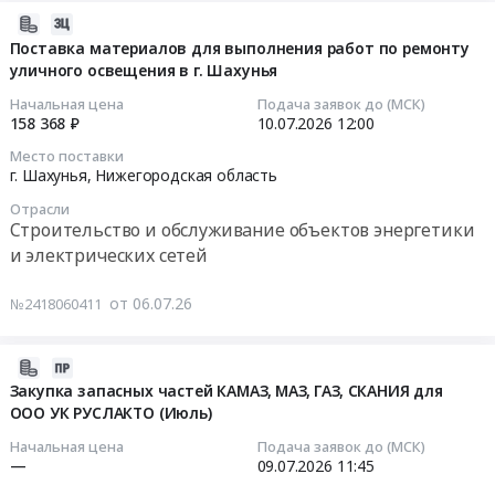
по
капитальному
Russia,
2026-
изготовлению
ремонту
RU
07-
Поставка материалов для выполнения работ по ремонту
и
помещений
Нижегородская
уличного освещения в г. Шахунья
17
монтажу
№1-
область
13:21:07
железобетонных
11
Начальная цена
Подача заявок до (МСК)
Установка
158 368 ₽
10.07.2026
12:00
плит
здания
окон
2026-
перекрытия
(инв.
Место поставки
и
07-
котельной
№
г. Шахунья,
Нижегородская область
дверей,
10
№
000000035)
Отрасли
Производство
12:00:00
13
и
Строительство и обслуживание объектов энергетики
окон
в
устройству
и электрических сетей
и
Тендер
г.
сборно-
дверей
на
Шахунья
разборной
от 06.07.26
№2418060411
Предмет
поставку
at
пристройки
тендера:
материалов
г.
для
Выбор
для
2026-
Шахунья,
разгрузки
подрядчика
выполнения
07-
Нижегородская
Закупка запасных частей КАМАЗ, МАЗ, ГАЗ, СКАНИЯ для
товара
на
работ
ООО УК РУСЛАКТО (Июль)
10
область
ГП
оказание
по
13:02:39
,
НО
Начальная цена
Подача заявок до (МСК)
услуг
ремонту
Russia,
"НОФ",
—
09.07.2026
11:45
по
уличного
2026-
RU
расположенного