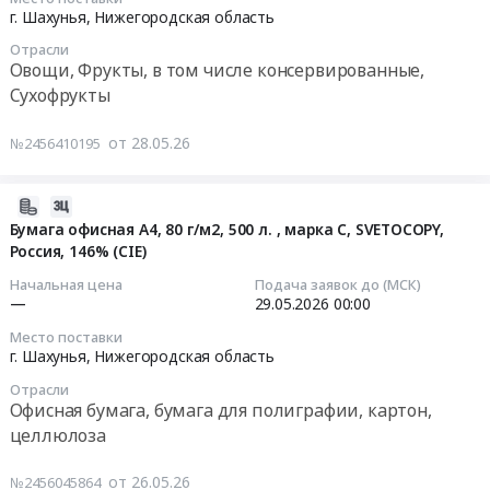
тендера:
АО
Тендер
05-
г. Шахунья,
Нижегородская область
Поставку
НОКК
на
28
овощей,
Отрасли
at
поставку
13:00:00
Овощи, Фрукты, в том числе консервированные,
свежих
г.
сухофруктов
Сухофрукты
для
Шахунья,
для
Тендер
нужд
поселок
нужд
на
от 28.05.26
№2456410195
ГБУ
Лужайки,
ГБУ
поставку
Шахунский
Нижегородская
Шахунский
фруктов,
дом-
область
дом-
свежих
2026-
интернат.
,
интернат
для
05-
Бумага офисная А4, 80 г/м2, 500 л. , марка С, SVETOCOPY,
Цена:
Russia,
at
нужд
Россия, 146% (CIE)
26
73681
RU
г.
ГБУ
16:22:50
Начальная цена
Подача заявок до (МСК)
руб.
Нижегородская
Шахунья,
Шахунский
—
29.05.2026
00:00
область
Нижегородская
дом-
2026-
Место поставки
Котельное,
область
интернат
05-
г. Шахунья,
Нижегородская область
теплообменное
,
Тендер
29
и
Отрасли
Russia,
на
00:00:00
Офисная бумага, бумага для полиграфии, картон,
теплотехническое
RU
поставку
целлюлоза
оборудование
Нижегородская
фруктов,
Тендер:
и
область
свежих
Бумага
от 26.05.26
№2456045864
материалы.
Овощи,