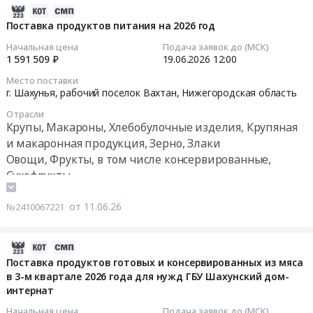
Дефектоскопия,
на
частей
2026-
Неразрушающий
поставку
к
06-
Поставка продуктов питания на 2026 год
контроль
овощей
котлам
23
Начальная цена
Подача заявок до (МСК)
Предмет
фруктов
Faci
18:26:05
1 591 509 ₽
19.06.2026
12:00
тендера:
переработанных
для
Место поставки
Обследование
и
нужд
2026-
г. Шахунья, рабочий поселок Вахтан,
Нижегородская область
и
консервированных
Шахунского
06-
обмеры
Отрасли
в
филиала
19
Крупы, Макароны, Хлебобулочные изделия, Крупяная
части
3-
АО
12:00:00
и макаронная продукция, Зерно, Злаки
производственного
м
НОКК
Овощи, Фрукты, в том числе консервированные,
здания
кв.2026г.
Тендер
Тендер
Сухофрукты
АО
для
на
на
Чай, Кофе, Какао, Соль, Сахар, Специи, Пищевые
Молоко.
нужд
поставку
поставку
Цена:
добавки, Консервы, Бакалея
от 11.06.26
№2410067221
ГБУ
запасных
продуктов
0
Шахунский
частей
питания
руб.
дом-
к
на
2026-
интернат
котлам
2026
06-
Поставка продуктов готовых и консервированных из мяса
at
Faci
год
в 3-м квартале 2026 года для нужд ГБУ Шахунский дом-
20
г.
для
Тендер
интернат
14:24:05
Шахунья,
нужд
на
Начальная цена
Подача заявок до (МСК)