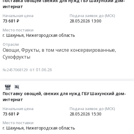
06-
Поставка овощей свежих для нужд ГБУ Шахунский дом-
квартале
АО
руб.
АО
paсk
интернат
04
2026
НОКК.
НОКК
для
10:07:21
года
Начальная цена
Подача заявок до (МСК)
Цена:
at
группы
73 681 ₽
28.05.2026
13:00
для
18000000
г.
компаний
2026-
нужд
руб.
Место поставки
Шахунья;Нижегородская
УК
05-
г. Шахунья,
Нижегородская область
ГБУ
обл,
Руслакто
28
Шахунский
Отрасли
Нижегородская
13:00:00
дом-
Овощи, Фрукты, в том числе консервированные,
область
Только
интернат.
Сухофрукты
,
оригинальная
Тендер
Цена:
Russia,
продукция
на
126095
от 01.06.26
№2457068129
RU
Тендер
поставку
руб.
Нижегородская
на
овощей
область
закупку
свежих
2026-
Уголь,
запасных
для
05-
Поставку овощей, свежих для нужд ГБУ Шахунский дом-
Твердое
частей
нужд
интернат
28
печное
Tetra
ГБУ
17:05:25
Начальная цена
Подача заявок до (МСК)
топливо
paсk
Шахунский
73 681 ₽
28.05.2026
15:30
Предмет
для
дом-
2026-
Место поставки
тендера:
группы
интернат
05-
г. Шахунья,
Нижегородская область
поставка
компаний
Тендер
28