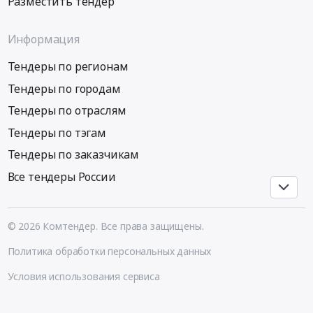
Разместить тендер
монтаж
и
Информация
обслуживание
Предмет
Тендеры по регионам
тендера:
Закупка
Тендеры по городам
запасных
Тендеры по отраслям
частей
Tetra
Тендеры по тэгам
paсk
Тендеры по заказчикам
для
Все тендеры России
группы
компаний
УК
Руслакто
© 2026 Комтендер. Все права защищены.
Политика обработки персональных данных
Только
оригинальная
Условия использования сервиса
продукция.
Цена: