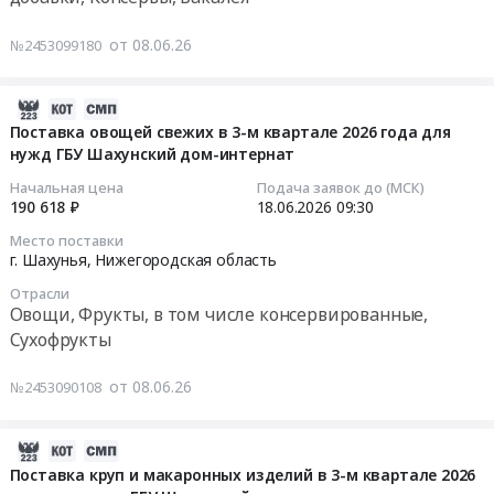
для
Тендер
консервированных
Монтаж
Хлебобулочные
нужд
на
в
и
от 08.06.26
№2453099180
изделия,
ГБУ
поставку
3-
обслуживание
Крупяная
Шахунский
сахарного
м
Предмет
и
дом-
песка
2026-
кв.2026г.
тендера:
макаронная
интернат
в
06-
Поставка овощей свежих в 3-м квартале 2026 года для
для
Поставка
продукция,
Тендер
3-
нужд ГБУ Шахунский дом-интернат
19
нужд
запасных
Зерно,
на
м
14:03:10
Начальная цена
Подача заявок до (МСК)
ГБУ
частей
Злаки
поставку
квартале
190 618 ₽
18.06.2026
09:30
Шахунский
к
Предмет
продуктов
2026
2026-
дом-
котлам
тендера:
Место поставки
готовых
года
06-
г. Шахунья,
Нижегородская область
интернат.
Faci
Поставка
и
для
18
Цена:
для
продуктов
Отрасли
консервированных
нужд
09:30:00
108690
нужд
Овощи, Фрукты, в том числе консервированные,
питания
из
ГБУ
руб.
Шахунского
на
Сухофрукты
мяса
Шахунский
Тендер
филиала
2026
в
дом-
на
АО
год.
от 08.06.26
№2453090108
3-
интернат
поставку
НОКК.
Цена:
м
Тендер
овощей
Цена:
1591509
квартале
на
свежих
2026-
650557
руб.
2026
поставку
в
06-
Поставка круп и макаронных изделий в 3-м квартале 2026
руб.
года
сахарного