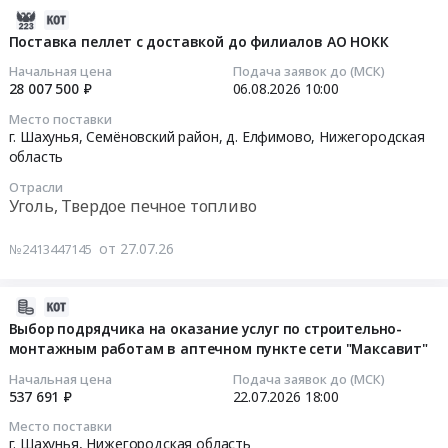
на
дымососов
2026-
Товары для Спорта, Отдыха, Развлечений, Предметы
закупку
для
07-
Поставка пеллет с доставкой до филиалов АО НОКК
Искусства
запасных
нужд
27
Начальная цена
Подача заявок до (МСК)
частей
Шахунского
23:21:58
28 007 500 ₽
06.08.2026
10:00
Металлургическое производство
Tetra
филиала
Место поставки
paсk
АО
2026-
Химическая продукция
г. Шахунья, Семёновский район, д. Елфимово,
Нижегородская
для
НОКК
08-
область
группы
Тендер
06
Лесообработка, Изделия из дерева
Отрасли
компаний
на
10:00:00
Уголь, Твердое печное топливо
УК
поставку
Сельское хозяйство
Руслакто
дымососов
Тендер
от 27.07.26
№2413447145
для
Отходы и лом
на
Только
нужд
поставку
оригинальная
Услуги ЖКХ
Шахунского
пеллет
2026-
продукция
филиала
с
07-
Выбор подрядчика на оказание услуг по строительно-
Социальные услуги
at
АО
доставкой
монтажным работам в аптечном пункте сети "Максавит"
21
г.
НОКК
до
10:15:58
Начальная цена
Подача заявок до (МСК)
Шахунья,
at
филиалов
537 691 ₽
22.07.2026
18:00
Нижегородская
г.
АО
2026-
Место поставки
область
Шахунья,
НОКК
07-
г. Шахунья,
Нижегородская область