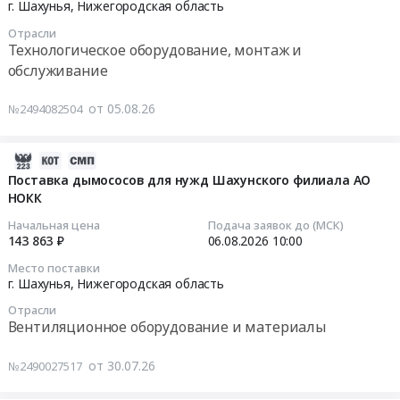
08-
г. Шахунья,
Нижегородская область
Автомобили, Спецтехника, Авиа- ЖД-техника, Суда
11
Отрасли
17:00:00
Финансы, Страхование, Оценка, Юридические услуги
Технологическое оборудование, монтаж и
обслуживание
Тендер
Одежда, Средства защиты, Текстиль, Хозтовары, Тара
на
от 05.08.26
№2494082504
закупку
Экология, Клининг, Химчистка
запасных
частей
2026-
Энергетика
Tetra
07-
Поставка дымососов для нужд Шахунского филиала АО
paсk
НОКК
Нефтяная и Газовая отрасль
30
для
17:14:36
Начальная цена
Подача заявок до (МСК)
группы
Промышленное оборудование и изделия
143 863 ₽
06.08.2026
10:00
компаний
2026-
Место поставки
Прочее оборудование и изделия
УК
08-
г. Шахунья,
Нижегородская область
Руслакто
06
Отрасли
Обучение, Научная деятельность
10:00:00
Вентиляционное оборудование и материалы
Только
Аренда и продажа Недвижимости и имущества
оригинальная
Тендер
от 30.07.26
№2490027517
продукция
на
Услуги в области Спорта, Отдыха, Культуры
Тендер
поставку