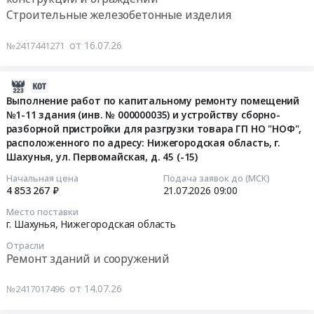
НОКК.
Russia,
на
на
Строительные железобетонные изделия
Руслакто
Цена:
RU
выбор
выполнение
143863
Нижегородская
подрядчика
работ
Только
от 16.07.26
№2417441271
руб.
область
на
по
оригинальная
Уголь,
оказание
изготовлению
продукция.
Твердое
услуг
и
2026-
Цена:
печное
по
монтажу
07-
Выполнение работ по капитальному ремонту помещений
0
топливо
строительно-
железобетонных
№1-11 здания (инв. № 000000035) и устройству сборно-
21
руб.
Предмет
монтажным
разборной пристройки для разгрузки товара ГП НО "НОФ",
плит
18:18:41
тендера:
работам
расположенного по адресу: Нижегородская область, г.
перекрытия
Поставка
в
Шахунья, ул. Первомайская, д. 45 (-15)
котельной
2026-
пеллет
аптечном
№
07-
Начальная цена
Подача заявок до (МСК)
с
пункте
4 853 267 ₽
21.07.2026
09:00
13
21
доставкой
сети
в
09:00:00
Место поставки
до
"Максавит"
г.
г. Шахунья,
Нижегородская область
филиалов
at
Шахунья
Тендер
Отрасли
АО
г.
Тендер
на
Ремонт зданий и сооружений
НОКК.
Шахунья,
на
выполнение
Цена:
Нижегородская
выполнение
работ
от 14.07.26
№2417017496
28007500
область
работ
по
руб.
,