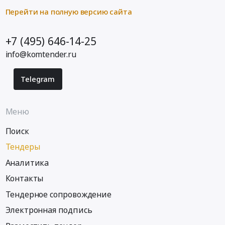
НОКК.
колесных
группы
Перейти на полную версию сайта
Цена:
шин
компаний
1400442
для
УК
+7 (495) 646-14-25
руб.
ООО
Руслакто
УК
info@komtender.ru
РУСЛАКТО.
Только
Цена:
оригинальная
Telegram
0
продукция
руб.
at
г.
Меню
Шахунья,
Поиск
Нижегородская
область
Тендеры
,
Аналитика
Russia,
RU
Контакты
Нижегородская
Тендерное сопровождение
область
Технологическое
Электронная подпись
оборудование,