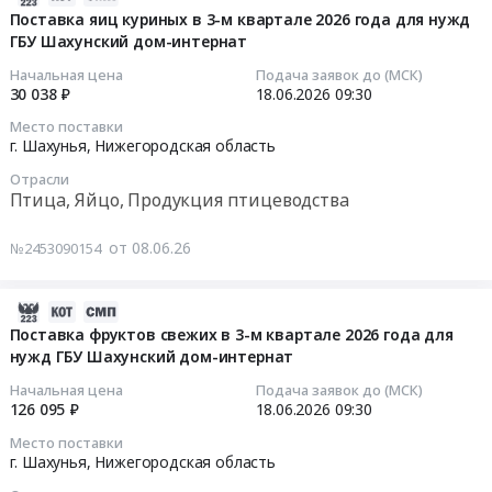
ГБУ
м
том
нужд
хлеба
м
06-
Поставка яиц куриных в 3-м квартале 2026 года для нужд
Шахунский
квартале
числе
ГБУ
в
квартале
ГБУ Шахунский дом-интернат
20
дом-
2026
консервированные,
Шахунский
3-
2026
14:16:21
Начальная цена
Подача заявок до (МСК)
интернат.
года
Сухофрукты
дом-
м
года
30 038 ₽
18.06.2026
09:30
Цена:
для
Предмет
интернат
кв.
для
2026-
41754
нужд
Место поставки
тендера:
at
2026
нужд
06-
г. Шахунья,
Нижегородская область
руб.
ГБУ
Поставка
г.
года
ГБУ
18
Шахунский
овощей
Шахунья,
Отрасли
для
Шахунский
09:30:00
дом-
Птица, Яйцо, Продукция птицеводства
свежих
Нижегородская
нужд
дом-
интернат.
в
область
ГБУ
интернат
Тендер
Цена:
от 08.06.26
№2453090154
3-
,
Шахунский
Тендер
на
23058
м
Russia,
дом-
на
поставку
руб.
квартале
RU
интернат
поставку
яиц
2026-
2026
Нижегородская
at
сухофруктов
куриных
06-
Поставка фруктов свежих в 3-м квартале 2026 года для
года
область
г.
в3-
в
нужд ГБУ Шахунский дом-интернат
19
для
Крупы,
Шахунья,
м
3-
14:17:52
Начальная цена
Подача заявок до (МСК)
нужд
Макароны,
Нижегородская
квартале
м
126 095 ₽
18.06.2026
09:30
ГБУ
Хлебобулочные
область
2026
квартале
2026-
Шахунский
Место поставки
изделия,
,
года
2026
06-
г. Шахунья,
Нижегородская область
дом-
Крупяная
Russia,
для
года
18
интернат.