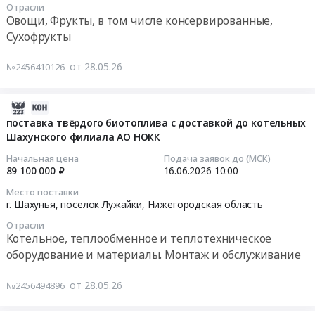
пеллет
Отрасли
УК
на
15:30:00
Овощи, Фрукты, в том числе консервированные,
с
Руслакто
поставку
Сухофрукты
доставкой
овощей
Тендер:
до
Только
свежих
Поставку
от 28.05.26
№2456410126
филиалов
оригинальная
для
овощей,
АО
продукция
нужд
свежих
НОКК.
at
ГБУ
для
2026-
Цена:
г.
Шахунский
нужд
06-
поставка твёрдого биотоплива с доставкой до котельных
15852500
Шахунья,
дом-
ГБУ
Шахунского филиала АО НОКК
19
руб.
Нижегородская
интернат
Шахунский
13:12:10
Начальная цена
Подача заявок до (МСК)
область
at
дом-
89 100 000 ₽
16.06.2026
10:00
,
г.
интернат
2026-
Место поставки
Russia,
Шахунья,
Тендер:
06-
г. Шахунья, поселок Лужайки,
Нижегородская область
RU
Нижегородская
Поставку
16
Нижегородская
Отрасли
область
овощей,
10:00:00
Котельное, теплообменное и теплотехническое
область
,
свежих
оборудование и материалы. Монтаж и обслуживание
Технологическое
Russia,
для
Тендер
оборудование,
RU
нужд
на
от 28.05.26
№2456494896
монтаж
Нижегородская
ГБУ
поставку
и
область
Шахунский
твёрдого