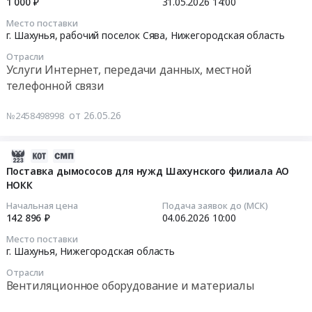
1 000 ₽
31.05.2026
14:00
консервированные,
л.,
массой
2026-
Место поставки
Сухофрукты
марка
80
05-
г. Шахунья, рабочий поселок Сява,
Нижегородская область
Предмет
С,
г/
31
тендера:
Отрасли
SVETOCOPY,
м2
14:00:00
Услуги Интернет, передачи данных, местной
Поставка
Россия,
Тендер:
телефонной связи
фруктов,
146%
Бумага
Тендер
свежих
(CIE)
Альбео
на
от 26.05.26
№2458498998
для
at
для
подключение
нужд
г.
офисной
Интернет
ГБУ
Шахунья,
техники,
рп.
2026-
Шахунский
Нижегородская
листовая
Сява,
06-
Поставка дымососов для нужд Шахунского филиала АО
дом-
область
А4
улица
НОКК
06
интернат.
,
(210х297мм),
Кооперативная,
01:42:07
Начальная цена
Подача заявок до (МСК)
Цена:
Russia,
массой
дом
142 896 ₽
04.06.2026
10:00
44506
RU
80
2а
2026-
Место поставки
руб.
Нижегородская
г/
(ООО
06-
г. Шахунья,
Нижегородская область
область
м2
Семейная
04
Офисная
Отрасли
at
аптека
10:00:00
Вентиляционное оборудование и материалы
бумага,
г.
Апрель
бумага
Шахунья,
)
Тендер