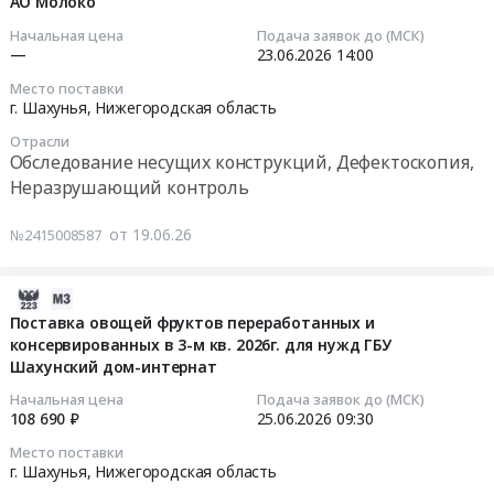
АО Молоко
19
(Июль).
тендера:
Нижегородская
поселок
Тендер
14:44:15
Начальная цена
Подача заявок до (МСК)
Цена:
Выполнение
область
Сява;г.
на
—
23.06.2026
14:00
0
работ
Технологическое
Шахунья,
поставку
2026-
руб.
Место поставки
по
оборудование,
село
щепы
06-
г. Шахунья,
Нижегородская область
капитальному
монтаж
Верховское,
топливной
23
ремонту
и
Отрасли
Нижегородская
at
14:00:00
Обследование несущих конструкций, Дефектоскопия,
помещений
обслуживание
область
г.
Неразрушающий контроль
№1-
Предмет
,
Шахунья,
Тендер
11
тендера:
Russia,
рабочий
на
от 19.06.26
здания
№2415008587
Закупка
RU
поселок
обследование
(инв.
запасных
Нижегородская
Сява,
и
№
частей
область
Нижегородская
обмеры
2026-
000000035)
Tetra
Уголь,
область
части
06-
Поставка овощей фруктов переработанных и
и
paсk
Твердое
,
производственного
консервированных в 3-м кв. 2026г. для нужд ГБУ
25
устройству
для
печное
Russia,
Шахунский дом-интернат
здания
20:05:07
сборно-
группы
топливо
RU
АО
Начальная цена
Подача заявок до (МСК)
разборной
компаний
Предмет
Нижегородская
Молоко
2026-
108 690 ₽
25.06.2026
09:30
пристройки
УК
тендера:
область
Тендер
06-
для
Место поставки
Руслакто.
Поставка
Уголь,
на
25
г. Шахунья,
Нижегородская область
разгрузки
Цена:
древесных
Твердое
обследование
09:30:00