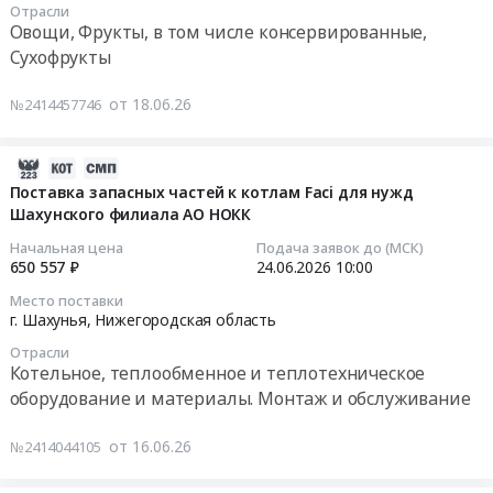
товара
0
Отрасли
гранул
печное
и
Овощи, Фрукты, в том числе консервированные,
ГП
руб.
(пеллеты
топливо
обмеры
Тендер
Сухофрукты
НО
топливные).
Предмет
части
на
"НОФ",
Цена:
тендера:
производственного
поставку
расположенного
от 18.06.26
№2414457746
6100000
Поставка
здания
овощей
по
руб.
щепы
АО
фруктов
адресу:
топливной.
Молоко
переработанных
2026-
Нижегородская
Цена:
at
и
07-
Поставка запасных частей к котлам Faci для нужд
область,
23450000
г.
Шахунского филиала АО НОКК
консервированных
08
г.
руб.
Шахунья,
в
08:43:06
Начальная цена
Подача заявок до (МСК)
Шахунья,
Нижегородская
3-
650 557 ₽
24.06.2026
10:00
ул.
область
м
2026-
Первомайская,
Место поставки
,
кв.2026г.
06-
г. Шахунья,
Нижегородская область
д.45
Russia,
для
24
(-15).
Отрасли
RU
нужд
10:00:00
Цена:
Котельное, теплообменное и теплотехническое
Нижегородская
ГБУ
4853267
оборудование и материалы. Монтаж и обслуживание
область
Шахунский
Тендер
руб.
Обследование
дом-
на
от 16.06.26
№2414044105
несущих
интернат
поставку
конструкций,
Тендер
запасных