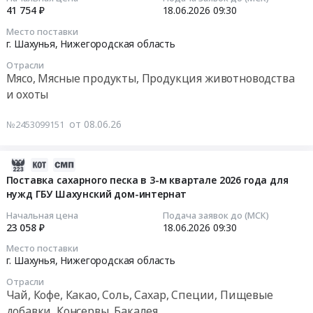
Нижегородская
Шахунского
поставку
2026-
41 754 ₽
18.06.2026
09:30
область
филиала
продуктов
06-
Место поставки
,
АО
питания
18
г. Шахунья,
Нижегородская область
Russia,
НОКК
на
09:30:00
RU
at
Отрасли
2026
Мясо, Мясные продукты, Продукция животноводства
Нижегородская
г.
год
Тендер
и охоты
область
Шахунья,
at
на
Овощи,
Нижегородская
г.
поставку
от 08.06.26
№2453099151
Фрукты,
область
Шахунья,
продуктов
в
,
рабочий
готовых
том
Russia,
поселок
и
2026-
числе
RU
Вахтан,
консервированных
06-
Поставка сахарного песка в 3-м квартале 2026 года для
консервированные,
Нижегородская
Нижегородская
нужд ГБУ Шахунский дом-интернат
из
19
Сухофрукты
область
область
мяса
14:03:10
Начальная цена
Подача заявок до (МСК)
Предмет
Котельное,
,
в
23 058 ₽
18.06.2026
09:30
тендера:
теплообменное
Russia,
3-
2026-
Поставка
и
Место поставки
RU
м
06-
г. Шахунья,
Нижегородская область
овощей
теплотехническое
Нижегородская
квартале
18
фруктов
оборудование
область
Отрасли
2026
09:30:00
Чай, Кофе, Какао, Соль, Сахар, Специи, Пищевые
переработанных
и
Крупы,
года
и
материалы.
добавки, Консервы, Бакалея
Макароны,