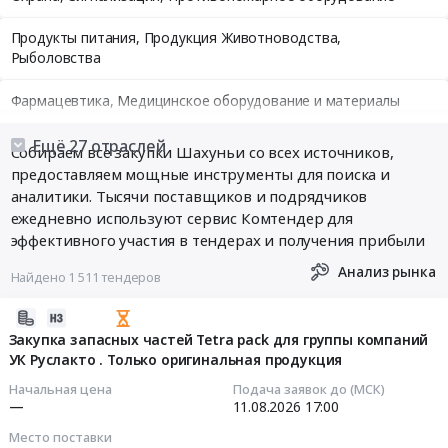
Продукты питания, Продукция Животноводства,
Рыболовства
Фармацевтика, Медицинское оборудование и материалы
Медицинские и Оздоровительные услуги
Ещё 27 отраслей
Собираем все закупки Шахуньи со всех источников,
предоставляем мощные инструменты для поиска и
Мебель, Компьютеры и Периферия, Канцтовары, Бытовая
аналитики. Тысячи поставщиков и подрядчиков
техника
ежедневно используют сервис Комтендер для
эффективного участия в тендерах и получения прибыли
Связь, Информационные технологии
Анализ рынка
Найдено 1 511 тендеров
Грузовые и пассажирские перевозки, Транспортные услуги
2026-
Полиграфия
08-
Закупка запасных частей Tetra paсk для группы компаний
УК Руслакто . Только оригинальная продукция
05
Реклама, Дизайн, Маркетинг, Теле и радиовещание
09:24:04
Начальная цена
Подача заявок до (МСК)
—
11.08.2026
17:00
Топливо, Уголь, Продукция нефтепереработки
2026-
Место поставки