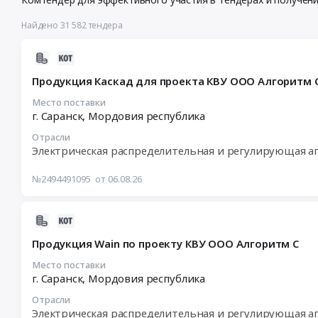
Найдено 31 582 тендера
2026-
08-
Продукция Каскад для проекта КВУ ООО Алгоритм 
06
17:34:23
Место поставки
г. Саранск,
Мордовия республика
:
2026-
Отрасли
08-
Электрическая распределительная и регулирующая а
11
10:00:00
№2494491095
от 06.08.26
:
Тендер
2026-
на
08-
продукцию
Продукция Wain по проекту КВУ ООО Алгоритм С
06
Каскад
17:31:04
Место поставки
для
г. Саранск,
Мордовия республика
:
проекта
2026-
КВУ
Отрасли
08-
ООО
Электрическая распределительная и регулирующая а