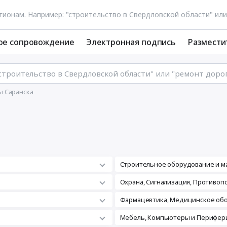
ое сопровождение
Электронная подпись
Размести
 Саранска
Строительное оборудование и м
а
Охрана, Сигнализация, Противо
Фармацевтика, Медицинское об
Мебель, Компьютеры и Перифери