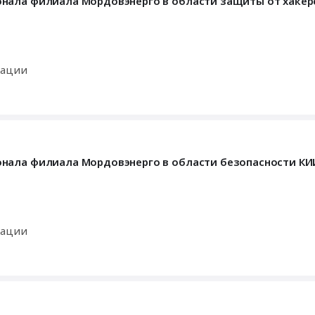
нала филиала Мордовэнерго в области защиты от хакер
кации
нала филиала Мордовэнерго в области безопасности КИ
кации