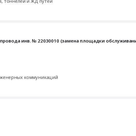
Строительство, ремонт и обслуживание дорог, мостов, тоннелей и ЖД путей
опровода инв. № 22030010 (замена площадки обслуживан
инженерных коммуникаций