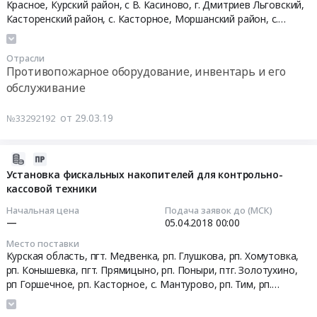
04-
Красное, Курский район, с В. Касиново, г. Дмитриев Льговский,
Автомобили, Спецтехника, Авиа- ЖД-техника, Суда
03
Касторенский район, с. Касторное, Моршанский район, с.
00:00:00
Устинский, Сосновский район, с. Сосновка, Становлянский
Финансы, Страхование, Оценка, Юридические услуги
район, с. Становое, Даниловский район, р.п.Даниловка, г.
Отрасли
Лебедянь,
Волгоградская область
,
Курская область
,
Липецкая
Тендер
Одежда, Средства защиты, Текстиль, Хозтовары, Тара
Противопожарное оборудование, инвентарь и его
область
,
Москва город
на
обслуживание
поставку
Экология, Клининг, Химчистка
средств
от 29.03.19
№33292192
пожаротушения
Энергетика
Тендер
на
Нефтяная и Газовая отрасль
2018-
поставку
03-
Установка фискальных накопителей для контрольно-
средств
Промышленное оборудование и изделия
кассовой техники
28
пожаротушения
07:00:00
Начальная цена
Подача заявок до (МСК)
Прочее оборудование и изделия
at
—
05.04.2018
00:00
Усманский
2018-
Место поставки
Обучение, Научная деятельность
район,
04-
Курская область, пгт. Медвенка, рп. Глушкова, рп. Хомутовка,
с.
05
рп. Конышевка, пгт. Прямицыно, рп. Поныри, птг. Золотухино,
Аренда и продажа Недвижимости и имущества
Завальное,
00:00:00
рп Горшечное, рп. Касторное, с. Мантурово, рп. Тим, рп.
Новохоперский
Солнцево, рп Кшенский, пгт. Черемисиново, рп. Пристень, пгт.
Услуги в области Спорта, Отдыха, Культуры
район,
Коренево, сл. Белая, с. Большое Солдатское, г. Курск, г.
Тендер