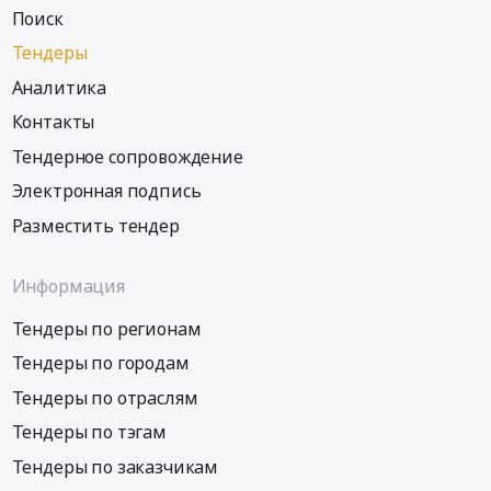
Тим,рп.
квартал
Поиск
RU
Солнцево,
2016
Волгоградская
рп
Тендеры
года
область
Кшенский,
at
Аналитика
Противопожарное
пгт.
Дмитриев-
оборудование,
Контакты
Черемисиново,
Льговский,
инвентарь
рп.
Дмитриевский
Тендерное сопровождение
и
Пристень,
Район,
Электронная подпись
его
пгт.
Курская
обслуживание
Коренево,
область
Разместить тендер
Предмет
сл.
,
тендера:
Белая,
Russia,
Информация
Поставка
с.
RU
средств
Большое
Курская
Тендеры по регионам
пожаротушения.
Солдатское,
область
Цена:
Тендеры по городам
г.
Бензины.
0
Курск,
Дизельное
Тендеры по отраслям
руб.
г.
топливо,
Тендеры по тэгам
Рыльск,г.
Бункеровка
Курчатов,
судов
Тендеры по заказчикам
г.
Предмет