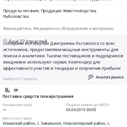
Продукты питания, Продукция Животноводства,
Рыболовства
Фармацевтика, Медицинское оборудование и материалы
Медицинские и Оздоровительные услуги
Ещё 27 отраслей
Собираем все закупки Дмитриева-Льговского со всех
источников, предоставляем мощные инструменты для
Мебель, Компьютеры и Периферия, Канцтовары, Бытовая
поиска и аналитики. Тысячи поставщиков и подрядчиков
техника
ежедневно используют сервис Комтендер для
эффективного участия в тендерах и получения прибыли
Связь, Информационные технологии
Анализ рынка
Найдено 3 тендера
Грузовые и пассажирские перевозки, Транспортные услуги
2019-
Полиграфия
03-
Поставка средств пожаротушения
29
Начальная цена
Подача заявок до (МСК)
Реклама, Дизайн, Маркетинг, Теле и радиовещание
07:00:00
—
03.04.2019
00:00
Топливо, Уголь, Продукция нефтепереработки
Место поставки
2019-
Усманский район, с. Завальное, Новохоперский район, с.