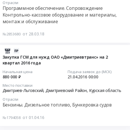
Отрасли
Рыльск, г. Курчатов, г. Фатеж, г. Щигры, г. Обоянь, г. Суджа, г.
с.
на
Программное обеспечение. Сопровождение
Товары для Спорта, Отдыха, Развлечений, Предметы
Льгов, г. Дмитриев-Льговский, г. Железногорск,
Курская
Красное,
установку
Искусства
Контрольно-кассовое оборудование и материалы,
область
Курский
фискальных
монтаж и обслуживание
район,
накопителей
Металлургическое производство
с
для
от 28.03.18
№2853680
В.
контрольно-
Химическая продукция
Касиново,
кассовой
г.
техники
2016-
Лесообработка, Изделия из дерева
Дмитриев
Тендер
04-
Закупка ГСМ для нужд ОАО «Дмитриевтранс» на 2
Льговский,
на
квартал 2016 года
Сельское хозяйство
01
Касторенский
установку
07:00:00
Начальная цена
Подача заявок до (МСК)
район,
фискальных
Отходы и лом
880 000 ₽
21.04.2016
00:00
с.
накопителей
2016-
Место поставки
Касторное,
Услуги ЖКХ
для
04-
Дмитриев-Льговский, Дмитриевский Район,
Курская область
Моршанский
контрольно-
21
Отрасли
Социальные услуги
район,
кассовой
00:00:00
Бензины. Дизельное топливо, Бункеровка судов
с.
техники
Устинский,
at
Тендер
от 01.04.16
№1794058
Сосновский
Курская
на
район,
область,
закупку