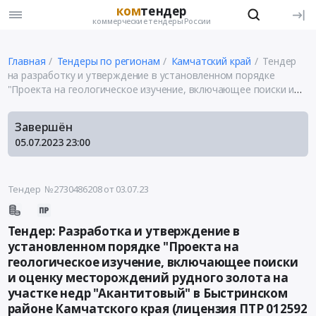
ком
тендер
коммерческие тендеры России
Главная
Тендеры по регионам
Камчатский край
Тендер
на разработку и утверждение в установленном порядке
"Проекта на геологическое изучение, включающее поиски и
оценку месторождений рудного золота на участке недр
"Акантитовый" в Быстринском районе Камчатского края
Завершён
(лицензия ПТР 012592 БП) (2-й этап торгов)
05.07.2023
23:00
Тендер №2730486208
от 03.07.23
Тендер: Разработка и утверждение в
установленном порядке "Проекта на
геологическое изучение, включающее поиски
и оценку месторождений рудного золота на
участке недр "Акантитовый" в Быстринском
районе Камчатского края (лицензия ПТР 012592