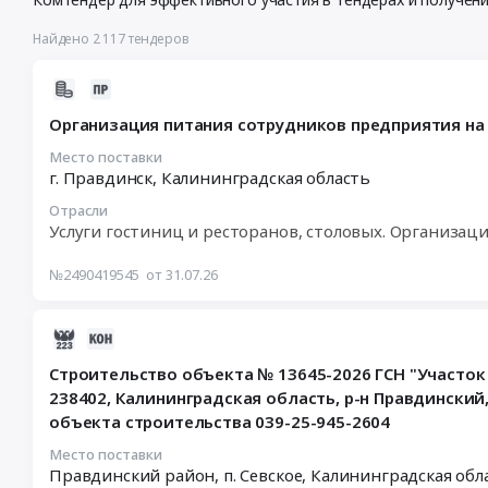
Найдено 2 117 тендеров
2026-
07-
Организация питания сотрудников предприятия на 2
31
15:23:18
Место поставки
г. Правдинск,
Калининградская область
:
2026-
Отрасли
08-
Услуги гостиниц и ресторанов, столовых. Организац
31
17:00:00
№2490419545
от 31.07.26
:
Тендер
2026-
на
07-
организацию
Строительство объекта № 13645-2026 ГСН "Участок
31
питания
238402, Калининградская область, р-н Правдинский, п
14:50:33
сотрудников
объекта строительства 039-25-945-2604
:
предприятия
2026-
на
Место поставки
08-
Правдинский район, п. Севское,
Калининградская обл
2027-