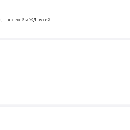
Строительство, ремонт и обслуживание дорог, мостов, тоннелей и ЖД путей