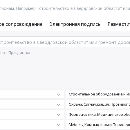
ое сопровождение
Электронная подпись
Размести
еры Правдинска
Строительное оборудование и м
а
Охрана, Сигнализация, Противо
Фармацевтика, Медицинское об
Мебель, Компьютеры и Перифери