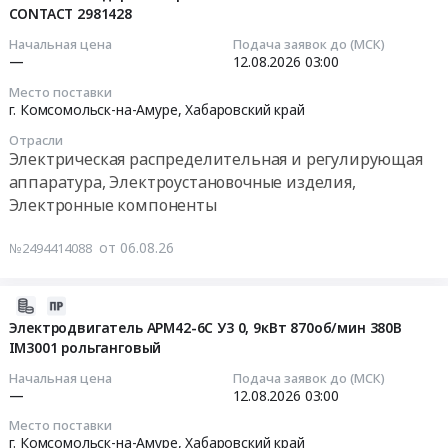
Амуре,
2002
CONTACT 2981428
объема
Предмет
10:25:02
Хабаровский
(обрешетка
строительно-
тендера:
Начальная цена
Подача заявок до (МСК)
край
обязательна)
монтажных
Пленка
2026-
—
12.08.2026
03:00
,
Тендер:
работ
для
08-
Место поставки
Russia,
Тара:
(СМР)
ламинирования
12
г. Комсомольск-на-Амуре,
Хабаровский край
RU
упаковка
по
Promega
03:00:00
Отрасли
Хабаровский
и
объектам
office
Электрическая распределительная и регулирующая
край
маркировка
"Комплекса
303x216
Тендер:
аппаратура, Электроустановочные изделия,
Медицинское
согласно
гидрокрекинга"
мм
Реле
Электронные компоненты
оборудование,
ГОСТ
с
(А4)
безопасности
Медицинская
15846-
целью
175мкм
PSR-
от 06.08.26
№2494414088
техника,
2002
получения
глянцевая
SCP-
Медицинский
(обрешетка
заключения
(100
24DC/ESD/5X1/1X2/300
инструмент
обязательна)
о
штук
Uвх=24В
2026-
Предмет
at
соответствии
в
3NO
08-
Электродвигатель АРМ42-6С У3 0, 9кВт 870об/мин 380В
тендера:
г.
(ЗОС)
упаковке):
2NO
IM3001 рольганговый
06
Поставка
Комсомольск-
и
упаковка
с
10:09:04
Начальная цена
Подача заявок до (МСК)
комплектующих
на-
регистрации
и
задержкой
—
12.08.2026
03:00
к
Амуре,
права
маркировка
срабатывания
2026-
Место поставки
оборудованию,
Хабаровский
собственности
согласно
1NC
08-
г. Комсомольск-на-Амуре,
Хабаровский край