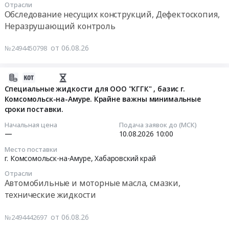
Цена:
ДРСК
Отрасли
г.
край
Комсомольск-
Тендер
Обследование несущих конструкций, Дефектоскопия,
0
ХЭС.
Комсомольск-
,
на-
на
Неразрушающий контроль
руб.
Цена:
на-
Russia,
Амуре,
мониторинг
2012518
Амуре,
RU
Хабаровский
рынка
от 06.08.26
№2494450798
руб.
Хабаровский
Хабаровский
край
услуг
край
край
,
по
,
Кондиционеры
Russia,
2026-
неразрушающему
Russia,
и
RU
08-
Специальные жидкости для ООО "КГГК" , базис г.
контролю
RU
тепловое
Хабаровский
Комсомольск-на-Амуре. Крайне важны минимальные
06
(УЗК)
Хабаровский
оборудование.
сроки поставки.
край
07:04:13
сварных
край
Монтаж
Прочая
швов
Начальная цена
Подача заявок до (МСК)
Материалы
и
химическая
2026-
—
10.08.2026
10:00
на
для
обслуживание
продукция
08-
участке
Место поставки
строительства
Предмет
Предмет
10
ремонта
г. Комсомольск-на-Амуре,
Хабаровский край
дорог,
тендера:
тендера:
10:00:00
для
Отрасли
ЖД
Агрегат
Силикат
нужд
Автомобильные и моторные масла, смазки,
путей
воздушно-
натрия
Тендер
Комсомольских
технические жидкости
Предмет
отопительный
растворимый.
на
тепловых
тендера:
АО2-
Цена:
специальные
сетей,
от 06.08.26
№2494442697
Поставка
20
0
жидкости
г.