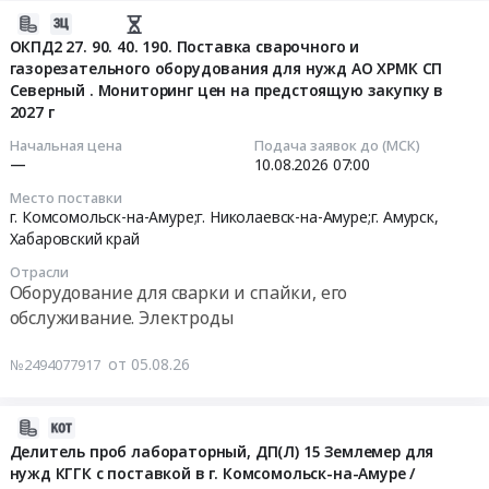
Запчасти
для
Амуре.
2026-
для
размещения
Тендер
08-
ОКПД2 27. 90. 40. 190. Поставка сварочного и
спецтехники
материальных
на
газорезательного оборудования для нужд АО ХРМК СП
05
Северный . Мониторинг цен на предстоящую закупку в
Предмет
ценностей
расходные
10:29:32
2027 г
тендера:
общества
автосервисного
Закупка
АО
оборудования,
2026-
Начальная цена
Подача заявок до (МСК)
агрегатов
ХРМК
—
10.08.2026
07:00
мойка
08-
на
в
высокого
10
Место поставки
Huatai
г.
давления
07:00:00
г. Комсомольск-на-Амуре;г. Николаевск-на-Амуре;г. Амурск,
HT
Комсомольск-
"Smart
Хабаровский край
для
на-
Professional"
Тендер:
Отрасли
нужд
Амуре
W240i
ОКПД2
Оборудование для сварки и спайки, его
актива
Тендер:
K7
27.90.40.190.
обслуживание. Электроды
АО
ОКПД2
Huter
Поставка
"Многовершинное".
68.20.12.900.
№70/8/55
сварочного
от 05.08.26
№2494077917
Цена:
Аренда
для
и
0
земельного
нужд
газорезательного
2026-
руб.
участка
Ресурсы
оборудования
08-
Делитель проб лабораторный, ДП(Л) 15 Землемер для
для
Албазино.
для
нужд КГГК с поставкой в г. Комсомольск-на-Амуре /
05
размещения
Поставка
нужд