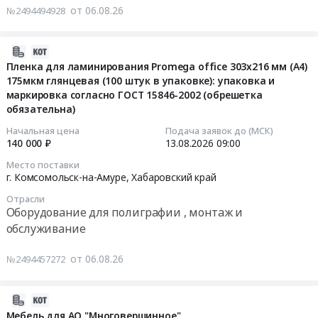
и
от 06.08.26
№2494494928
край
поставку
Тендер:
испытательное
Строительство
индикаторов
МНВ_Агрегаты_БелАЗ-7555В
оборудование
и
потока,
Тендер:
2026-
и
обслуживание
сигнализаторов
МНВ_Агрегаты_БелАЗ-7555В
08-
Пленка для ламинирования Promega office 303x216 мм (А4)
материалы,
объектов
уровня
at
175мкм глянцевая (100 штук в упаковке): упаковка и
06
обслуживание
энергетики
и
г.
маркировка согласно ГОСТ 15846-2002 (обрешетка
12:46:15
и
и
потока
обязательна)
Комсомольск-
монтаж
электрических
термодифференциальных
на-
2026-
Начальная цена
Подача заявок до (МСК)
Предмет
сетей
для
Амуре,
140 000 ₽
13.08.2026
09:00
08-
тендера:
Предмет
КГК
Хабаровский
13
Место поставки
Стенд
тендера:
at
край
09:00:00
г. Комсомольск-на-Амуре,
Хабаровский край
для
ИЗДЕЛИЯ
г.
,
испытаний
Отрасли
ЭЛЕКТРОУСТАНОВОЧНЫЕ,
Комсомольск-
Russia,
Тендер
Оборудование для полиграфии , монтаж и
средств
ЭЛЕКТРОИЗОЛЯЦИОННЫЕ
на-
RU
на
обслуживание
защиты
И
Амуре,
Хабаровский
пленку
переменным
ЩИТОВОЕ
Хабаровский
край
для
от 06.08.26
напряжением
№2494457272
ОБОРУДОВАНИЕ.
край
Запчасти
ламинирования
ЗПО
Цена:
,
для
Promega
СКАТ
0
Russia,
спецтехники
2026-
office
СКАТ-
руб.
RU
Предмет
08-
Мебель для АО "Многовершинное"
303x216