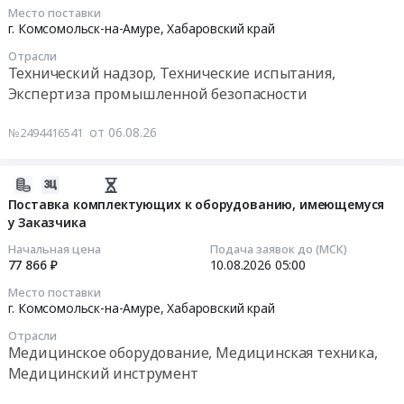
для
at
для
Место поставки
КГК.
Амурская
г. Комсомольск-на-Амуре,
Хабаровский край
Тендер
ламинирования
Цена:
обл;
на
Promega
Отрасли
0
г.
проведение
office
Технический надзор, Технические испытания,
руб.
Комсомольск-
строительно-
303x216
Экспертиза промышленной безопасности
на-
технической
мм
Амуре,
экспертизы
(А4)
от 06.08.26
№2494416541
Хабаровский
(СТЭ)
175мкм
край
выполненного
глянцевая
2026-
Амурская
объема
(100
08-
Поставка комплектующих к оборудованию, имеющемуся
область
строительно-
штук
у Заказчика
06
,
монтажных
в
11:26:39
Russia,
работ
упаковке):
Начальная цена
Подача заявок до (МСК)
77 866 ₽
10.08.2026
05:00
RU
(СМР)
упаковка
2026-
Хабаровский
по
и
Место поставки
08-
край
объектам
маркировка
г. Комсомольск-на-Амуре,
Хабаровский край
10
Мебель,
"Комплекса
согласно
Отрасли
05:00:00
Элементы
гидрокрекинга"
ГОСТ
Медицинское оборудование, Медицинская техника,
интерьера
с
15846-
Медицинский инструмент
Тендер
Предмет
целью
2002
на