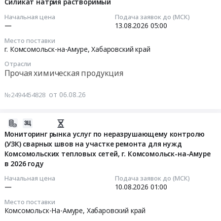
АО2-
08-
Силикат натрия растворимый
Хабаровский
край
Тендер
20
06
Начальная цена
Подача заявок до (МСК)
край
Кабельно-
на
водяной
07:54:24
—
13.08.2026
05:00
Крановое
проводниковая
поставку
(Левое
и
Место поставки
продукция
Асфальтобетонной
расположение)
2026-
г. Комсомольск-на-Амуре,
Хабаровский край
подъемное
Предмет
смеси
Тендер
08-
оборудование,
тендера:
Отрасли
типа
на
13
Прочая химическая продукция
монтаж
ОКПД2
В
агрегат
05:00:00
и
27.32.14.112
марки
воздушно-
от 06.08.26
обслуживание
№2494454828
Поставка
II
отопительный
Тендер
Предмет
кабельно-
в
АО2-
на
тендера:
проводниковой
течение
20
силикат
2026-
Канат
продукции
2026-
водяной
натрия
08-
Мониторинг рынка услуг по неразрушающему контролю
стальной
для
2027
(Левое
растворимый
(УЗК) сварных швов на участке ремонта для нужд
06
ф18
выполнения
года
расположение)
Тендер
Комсомольских тепловых сетей, г. Комсомольск-на-Амуре
07:18:45
ГОСТ
ремонтной
для
at
в 2026 году
на
2688-
и
нужд
г.
силикат
2026-
Начальная цена
Подача заявок до (МСК)
80,
инвестиционной
ООО
Комсомольск-
натрия
—
10.08.2026
01:00
08-
стропы
программы
РВК-
на-
растворимый
10
Место поставки
СК/
филиала
Комсомольск
Амуре,
at
01:00:00
Комсомольск-На-Амуре,
Хабаровский край
СКП.
АО
at
Хабаровский
г.