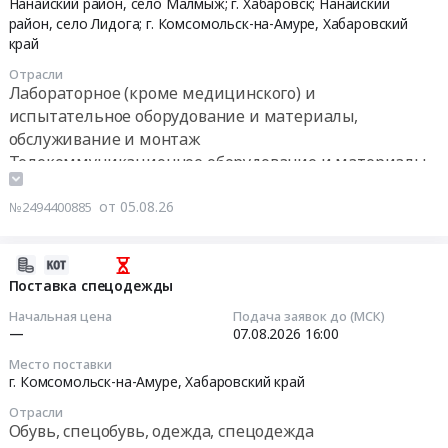
тендера:
Нанайский район, село Малмыж; г. Хабаровск; Нанайский
Фильтрующее
г.
18
район, село Лидога; г. Комсомольск-на-Амуре,
Хабаровский
Делитель
оборудование
Комсомольск-
00:00:00
край
потока
и
на-
шестеренный
Отрасли
материалы,
Амуре,
Тендер
Лабораторное (кроме медицинского) и
на
монтаж
Хабаровский
на
основании
испытательное оборудование и материалы,
и
край
поставку
ТЗ.
обслуживание и монтаж
обслуживание
,
сетевого
Цена:
Телекоммуникационное оборудование и материалы,
Предмет
Russia,
оборудования
0
Оборудование связи
тендера:
RU
и
руб.
от 05.08.26
Поставка
№2494400885
Хабаровский
комплектующих
фильтров
край
для
передвижных.
Инструменты
ООО
2026-
Цена:
Предмет
Амур
08-
Поставка спецодежды
0
тендера:
Минералс
05
руб.
Начальная цена
Подача заявок до (МСК)
Круги
4
12:31:06
—
07.08.2026
16:00
шлифовальные
кв
Место поставки
для
2026
2026-
г. Комсомольск-на-Амуре,
Хабаровский край
РА.
Тендер
08-
Цена:
Отрасли
на
07
Обувь, спецобувь, одежда, спецодежда
0
поставку
16:00:00