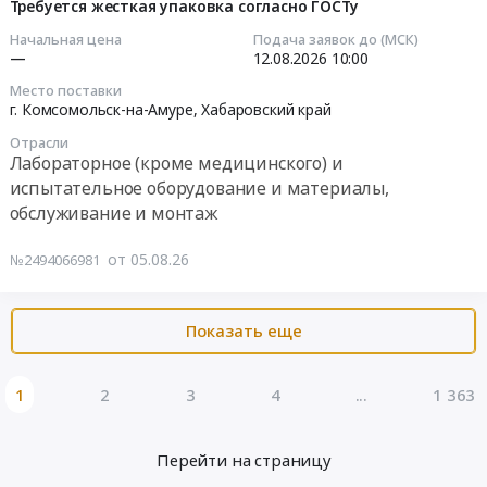
Требуется жесткая упаковка согласно ГОСТу
10:24:20
материальных
в
АО
ценностей
г.
ХРМК
Начальная цена
Подача заявок до (МСК)
2026-
—
12.08.2026
10:00
общества
Комсомольск-
СП
08-
АО
на-
Северный
Место поставки
12
ХРМК
Амуре.
г. Комсомольск-на-Амуре,
Хабаровский край
10:00:00
в
at
Мониторинг
Отрасли
г.
г.
цен
Лабораторное (кроме медицинского) и
Тендер
Комсомольск-
Комсомольск-
на
испытательное оборудование и материалы,
на
на-
на-
предстоящую
обслуживание и монтаж
делитель
Амуре
Амуре,
закупку
проб
at
Хабаровский
в
от 05.08.26
№2494066981
лабораторный,
г.
край
2027
ДП(Л)
Комсомольск-
,
г
15
на-
Russia,
Тендер:
Показать еще
Землемер
Амуре,
RU
ОКПД2
для
Хабаровский
Хабаровский
27.90.40.190.
нужд
край
1
2
3
4
...
1 363
край
Поставка
КГГК
,
Оборудование
сварочного
с
Russia,
и
и
Перейти на страницу
поставкой
RU
материалы
газорезательного