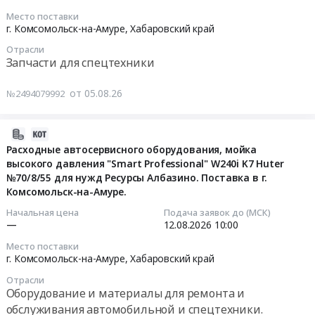
село
край
давления
2026-
Место поставки
Лидога;
Обувь,
Тендер
08-
г. Комсомольск-на-Амуре,
Хабаровский край
г.
спецобувь,
на
13
Комсомольск-
одежда,
Отрасли
поставку
05:00:00
Запчасти для спецтехники
на-
спецодежда
рукавов
Амуре,
Предмет
для
Тендер
от 05.08.26
№2494079992
Хабаровский
тендера:
моек
на
край
Поставка
высокого
закупку
,
спецодежды.
давления
агрегатов
2026-
Russia,
Цена:
at
на
08-
Расходные автосервисного оборудования, мойка
RU
0
г.
Huatai
высокого давления "Smart Professional" W240i K7 Huter
05
Хабаровский
руб.
Комсомольск-
№70/8/55 для нужд Ресурсы Албазино. Поставка в г.
HT
11:40:02
край
на-
Комсомольск-на-Амуре.
для
Лабораторное
Амуре,
нужд
2026-
Начальная цена
Подача заявок до (МСК)
(кроме
Хабаровский
актива
—
12.08.2026
10:00
08-
медицинского)
край
АО
12
Место поставки
и
,
"Многовершинное"
10:00:00
г. Комсомольск-на-Амуре,
Хабаровский край
испытательное
Russia,
Тендер
Отрасли
оборудование
RU
на
Тендер
Оборудование и материалы для ремонта и
и
Хабаровский
закупку
на
обслуживания автомобильной и спецтехники.
материалы,