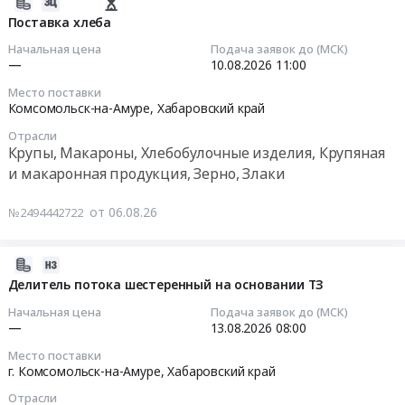
2026-
Крайне
участке
РАЗНЫМИ
г.
комплектующих
08-
Поставка хлеба
важны
ремонта
ГРУЗОВЫМИ
Комсомольск-
для
06
минимальные
для
Начальная цена
Подача заявок до (МСК)
МЕСТАМИ.
на-
оснащения
05:05:02
—
10.08.2026
11:00
сроки
нужд
at
Амуре,
объектов
поставки..
Комсомольских
г.
Хабаровский
Место поставки
КГК
2026-
Цена:
тепловых
Комсомольск-на-Амуре,
Хабаровский край
Комсомольск-
край
Тендер
08-
0
сетей,
на-
,
Отрасли
на
10
руб.
г.
Амуре,
Крупы, Макароны, Хлебобулочные изделия, Крупяная
Russia,
поставку
11:00:00
Комсомольск-
Хабаровский
RU
и макаронная продукция, Зерно, Злаки
видеокамер
на-
край
Хабаровский
и
Тендер
Амуре
,
край
от 06.08.26
№2494442722
комплектующих
на
в
Russia,
Газ,
для
поставку
2026
RU
Газовый
оснащения
хлеба
2026-
году.
Хабаровский
конденсат
объектов
Тендер
08-
Делитель потока шестеренный на основании ТЗ
Цена:
край
Предмет
КГК
на
06
0
Контрольно-
тендера:
Начальная цена
Подача заявок до (МСК)
at
поставку
04:52:04
руб.
—
13.08.2026
08:00
измерительные
Закупка
г.
хлеба
приборы
газов
Место поставки
Комсомольск-
at
2026-
и
г. Комсомольск-на-Амуре,
Хабаровский край
и
на-
Комсомольск-
08-
автоматика,
газовых
Амуре,
на-
Отрасли
13