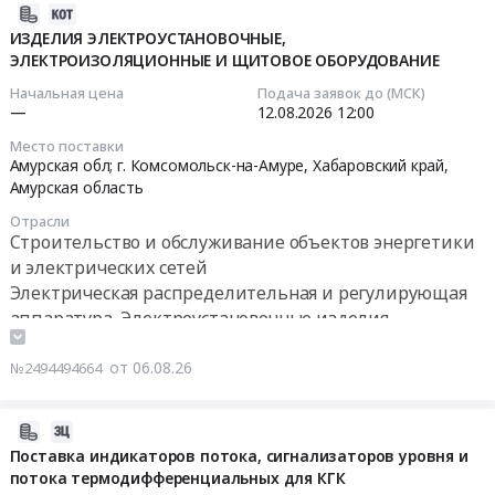
аккумуляторы,
0
Стенд
2026-
ГЕНЕРАТОРЫ
руб.
для
08-
ИЗДЕЛИЯ ЭЛЕКТРОУСТАНОВОЧНЫЕ,
at
испытаний
ЭЛЕКТРОИЗОЛЯЦИОННЫЕ И ЩИТОВОЕ ОБОРУДОВАНИЕ
06
Амурская
средств
13:36:31
Начальная цена
Подача заявок до (МСК)
обл;
защиты
—
12.08.2026
12:00
г.
переменным
2026-
Место поставки
Комсомольск-
напряжением
08-
Амурская обл; г. Комсомольск-на-Амуре,
Хабаровский край
,
на-
ЗПО
12
Амурская область
Амуре,
СКАТ
12:00:00
Отрасли
Хабаровский
СКАТ-
Строительство и обслуживание объектов энергетики
край
СВС-50Ц
Тендер
и электрических сетей
Амурская
блок
на
Электрическая распределительная и регулирующая
область
управления
изделия
аппаратура, Электроустановочные изделия,
,
490х370х200мм,
ЭЛЕКТРОУСТАНОВОЧНЫЕ,
Электронные компоненты
Russia,
высоковольтный
ЭЛЕКТРОИЗОЛЯЦИОННЫЕ
Средства индивидуальной защиты
от 06.08.26
№2494494664
RU
блок
И
Хабаровский
370х375х650мм,
ЩИТОВОЕ
край
ванна
ОБОРУДОВАНИЕ
2026-
Генераторы,
825х270х765мм
Тендер
08-
Поставка индикаторов потока, сигнализаторов уровня и
Трансформаторы,
для
на
потока термодифференциальных для КГК
06
Электродвигатели,
АО