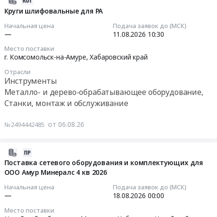
тендера:
Поставка
Комсомольск-
передвижных
ГРУЗОВЫМИ
08-
Круги шлифовальные для РА
Поставка
хлеба.
на-
Тендер
МЕСТАМИ..
06
видеокамер
Цена:
Начальная цена
Подача заявок до (МСК)
Амуре,
на
Цена:
03:03:02
—
11.08.2026
10:30
и
0
Хабаровский
поставку
0
комплектующих
руб.
край
Место поставки
фильтров
руб.
2026-
для
г. Комсомольск-на-Амуре,
Хабаровский край
,
передвижных
08-
оснащения
Russia,
at
Отрасли
11
объектов
RU
Инструменты
г.
10:30:00
КГК.
Хабаровский
Металло- и дерево-обрабатывающее оборудование,
Комсомольск-
Цена:
край
Станки, монтаж и обслуживание
на-
Тендер:
0
Оборудование
Амуре,
Круги
руб.
для
от 06.08.26
№2494442485
Хабаровский
шлифовальные
металлургической
край
для
промышленности.
,
РА
2026-
Термическое
Russia,
Тендер:
08-
Поставка сетевого оборудования и комплектующих для
оборудование,
RU
Круги
ООО Амур Минералс 4 кв 2026
05
монтаж
Хабаровский
шлифовальные
14:11:25
и
Начальная цена
Подача заявок до (МСК)
край
для
—
18.08.2026
00:00
обслуживание
Очистное
РА
2026-
Предмет
Место поставки
и
at
08-