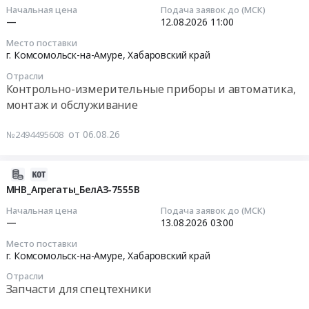
изделия
13:19:49
Начальная цена
Подача заявок до (МСК)
Реакторы,
"Многовершинное"
ЭЛЕКТРОУСТАНОВОЧНЫЕ,
—
12.08.2026
11:00
Энергетические
at
ЭЛЕКТРОИЗОЛЯЦИОННЫЕ
2026-
установки
Место поставки
Амурская
И
08-
г. Комсомольск-на-Амуре,
Хабаровский край
Предмет
обл;
ЩИТОВОЕ
12
тендера:
г.
Отрасли
ОБОРУДОВАНИЕ
11:00:00
Контрольно-измерительные приборы и автоматика,
АККУМУЛЯТОРЫ,
Комсомольск-
at
монтаж и обслуживание
ГЕНЕРАТОРЫ.
на-
Амурская
Тендер
Цена:
Амуре,
обл;
на
0
от 06.08.26
№2494495608
Хабаровский
г.
поставку
руб.
край
Комсомольск-
индикаторов
Амурская
на-
потока,
2026-
область
Амуре,
сигнализаторов
08-
МНВ_Агрегаты_БелАЗ-7555В
,
Хабаровский
уровня
06
Начальная цена
Подача заявок до (МСК)
Russia,
край
и
13:05:03
—
13.08.2026
03:00
RU
Амурская
потока
Хабаровский
Место поставки
область
термодифференциальных
2026-
г. Комсомольск-на-Амуре,
Хабаровский край
край
,
для
08-
Лабораторное
Russia,
Отрасли
КГК
13
(кроме
Запчасти для спецтехники
RU
Тендер
03:00:00
медицинского)
Хабаровский
на