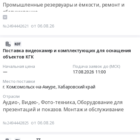
Тендер
Промышленные резервуары и ёмкости, ремонт и
край
ЗИП
Хабаровский
РАЗНЫМИ
на
обслуживание
Автомобильные
для
край
ГРУЗОВЫМИ
закупку
и
насосов.
Обследование
МЕСТАМИ.
газов
от 06.08.26
моторные
Цена:
№2494442621
несущих
Тендер
и
масла,
0
конструкций,
на
газовых
смазки,
руб.
Дефектоскопия,
вентиляционное
баллонов
2026-
технические
Неразрушающий
оборудование
для
08-
Поставка видеокамер и комплектующих для оснащения
жидкости
контроль
для
АО
объектов КГК
06
Предмет
Предмет
нужд
"Многовершинное"
05:13:02
Начальная цена
Подача заявок до (МСК)
тендера:
тендера:
Кутынская
Тендер
—
17.08.2026
11:00
Специальные
Мониторинг
ГГК
на
2026-
жидкости
рынка
Место поставки
и
закупку
08-
г. Комсомольск-на-Амуре,
Хабаровский край
для
услуг
уч.
газов
17
ООО
по
Амгунь,
Отрасли
и
11:00:00
"КГГК"
Аудио-, Видео-, Фото-техника, Оборудование для
неразрушающему
поставка
газовых
,базис
контролю
презентаций и показов. Монтаж и обслуживание
в
баллонов
Тендер
г.
(УЗК)
г.
для
на
Комсомольск-
сварных
от 06.08.26
№2494442825
Комсомольск-
АО
поставку
на-
швов
на-
"Многовершинное"
видеокамер
Амуре.
на
Амуре
at
и