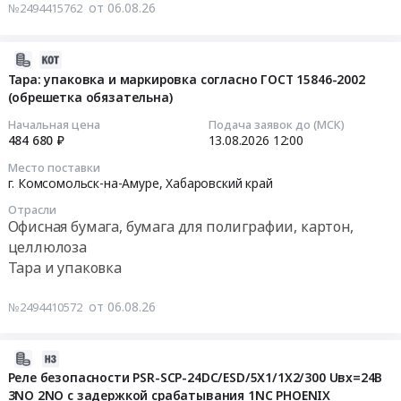
тендера:
получения
(обрешетка
от 06.08.26
№2494415762
поставку
Мебель
заключения
обязательна)
комплектующих
для
о
at
к
2026-
АО
соответствии
г.
оборудованию,
08-
Тара: упаковка и маркировка согласно ГОСТ 15846-2002
"Многовершинное".
(ЗОС)
Комсомольск-
имеющемуся
(обрешетка обязательна)
06
Цена:
и
на-
у
10:43:26
0
регистрации
Амуре,
Начальная цена
Подача заявок до (МСК)
Заказчика
руб.
484 680 ₽
13.08.2026
12:00
права
Хабаровский
Тендер
2026-
собственности
край
Место поставки
на
08-
Заказчика
,
г. Комсомольск-на-Амуре,
Хабаровский край
поставку
13
на
Russia,
Отрасли
комплектующих
12:00:00
объект
RU
Офисная бумага, бумага для полиграфии, картон,
к
строительства
Хабаровский
целлюлоза
оборудованию,
Тендер:
Тендер
край
Тара и упаковка
имеющемуся
Тара:
на
Оборудование
у
упаковка
проведение
для
от 06.08.26
№2494410572
Заказчика
и
строительно-
полиграфии
at
маркировка
технической
,
г.
согласно
экспертизы
монтаж
2026-
Комсомольск-
ГОСТ
(СТЭ)
и
08-
Реле безопасности PSR-SCP-24DC/ESD/5X1/1X2/300 Uвх=24В
на-
15846-
3NO 2NO с задержкой срабатывания 1NC PHOENIX
выполненного
обслуживание
06