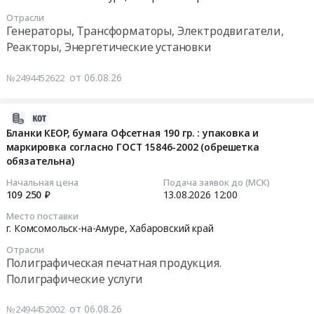
имеющемуся
край
Заказчика
ГОСТ
PHOENIX
12
у
Отрасли
,
на
15846-
CONTACT
03:00:00
Генераторы, Трансформаторы, Электродвигатели,
Заказчика.
Russia,
объект
2002
2981428
Реакторы, Энергетические установки
Цена:
RU
строительства
(обрешетка
Тендер:
Тендер
77866
Хабаровский
at
обязательна).
Реле
на
от 06.08.26
№2494452622
руб.
край
г.
Цена:
безопасности
электродвигатель
Офисная
Комсомольск-
140000
PSR-
АРМ42-
бумага,
на-
руб.
SCP-
6С
2026-
бумага
Амуре,
24DC/ESD/5X1/1X2/300
У3
08-
Бланки КЕОР, бумага Офсетная 190 гр. : упаковка и
для
Хабаровский
Uвх=24В
0,9кВт
маркировка согласно ГОСТ 15846-2002 (обрешетка
06
полиграфии,
край
3NO
обязательна)
870об/
10:01:05
картон,
,
2NO
мин
Начальная цена
Подача заявок до (МСК)
целлюлоза
Russia,
с
380В
2026-
109 250 ₽
13.08.2026
12:00
Предмет
RU
задержкой
IM3001
08-
Место поставки
тендера:
Хабаровский
срабатывания
рольганговый
13
г. Комсомольск-на-Амуре,
Хабаровский край
Тара:
край
1NC
Тендер
12:00:00
Отрасли
упаковка
Технический
PHOENIX
на
Полиграфическая печатная продукция.
и
надзор,
CONTACT
электродвигатель
Тендер
Полиграфические услуги
маркировка
Технические
2981428
АРМ42-
на
согласно
испытания,
at
6С
бланки
от 06.08.26
№2494452002
ГОСТ