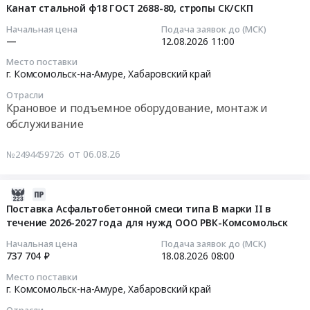
оборудование,
15846-
край
Хабаровский
08-
проводниковой
Канат стальной ф18 ГОСТ 2688-80, стропы СК/СКП
монтаж
2002
,
край
06
продукции
Начальная цена
Подача заявок до (МСК)
и
(обрешетка
Russia,
,
09:08:04
для
—
12.08.2026
11:00
обслуживание
обязательна).
RU
Russia,
выполнения
Место поставки
Предмет
Цена:
Хабаровский
RU
2026-
ремонтной
г. Комсомольск-на-Амуре,
Хабаровский край
тендера:
109250
край
Хабаровский
08-
и
Подобрать
руб.
Сувенирная
край
Отрасли
12
инвестиционной
Крановое и подъемное оборудование, монтаж и
количество
и
Очистное
11:00:00
программы
обслуживание
пусковых
наградная
и
филиала
крановых
продукция
Фильтрующее
Тендер
АО
от 06.08.26
сопротивлений
Предмет
№2494459726
оборудование
на
ДРСК
из
тендера:
и
канат
ХЭС
типа
Поставка
материалы,
стальной
Тендер:
2026-
БРФ.
подарочных
монтаж
ф18
ОКПД2
08-
Поставка Асфальтобетонной смеси типа В марки II в
Цена:
комплектов
и
ГОСТ
27.32.14.112
течение 2026-2027 года для нужд ООО РВК-Комсомольск
06
0
для
обслуживание
2688-
Поставка
08:31:03
Начальная цена
Подача заявок до (МСК)
руб.
детей
Предмет
80,
кабельно-
737 704 ₽
18.08.2026
08:00
к
тендера:
стропы
проводниковой
2026-
1
Место поставки
Поставка
СК/
продукции
08-
г. Комсомольск-на-Амуре,
Хабаровский край
сентября
реактивов,
СКП
для
18
для
лабораторной
Отрасли