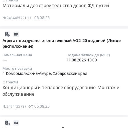
Тендер
выполнения
08:00:00
филиала
Материалы для строительства дорог, ЖД путей
посуды
на
ремонтной
ООО
и
канат
и
Тендер
РН-
от 06.08.26
№2494455721
оборудования.
стальной
инвестиционной
на
Ведомственная
Цена:
ф18
программы
поставку
охрана
253529
ГОСТ
филиала
Асфальтобетонной
2026-
в
руб.
2688-
АО
смеси
08-
Агрегат воздушно-отопительный АО2-20 водяной (Левое
Хабаровском
80,
ДРСК
типа
расположение)
06
крае(в
стропы
ХЭС
В
08:12:02
Начальная цена
Подача заявок до (МСК)
соответствии
СК/
at
марки
—
11.08.2026
13:00
со
СКП
г.
II
2026-
спецификацией).
Место поставки
at
Хабаровск;г.
в
08-
г. Комсомольск-на-Амуре,
Хабаровский край
Цена:
г.
Комсомольск-
течение
11
0
Отрасли
Комсомольск-
на-
2026-
13:00:00
руб.
Кондиционеры и тепловое оборудование. Монтаж и
на-
Амуре,
2027
обслуживание
Амуре,
Хабаровский
года
Тендер
Хабаровский
край
для
на
от 06.08.26
№2494455787
край
,
нужд
агрегат
,
Russia,
ООО
воздушно-
Russia,
RU
РВК-
отопительный
2026-
RU
Хабаровский
Комсомольск