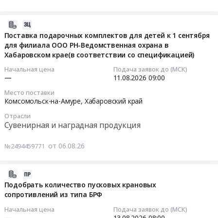
Экспертиза
г.
У3
КЕОР,
15846-
промышленной
Комсомольск-
0,9кВт
бумага
2002
безопасности
на-
870об/
Офсетная
2026-
(обрешетка
Предмет
Амуре,
мин
190
08-
Поставка подарочных комплектов для детей к 1 сентября
обязательна).
тендера:
Хабаровский
380В
для филиала ООО РН-Ведомственная охрана в
гр.:
06
Цена:
Проведение
край
IM3001
Хабаровском крае(в соответствии со спецификацией)
упаковка
09:38:42
484680
строительно-
,
рольганговый
и
Начальная цена
Подача заявок до (МСК)
руб.
технической
Russia,
at
маркировка
2026-
—
11.08.2026
09:00
экспертизы
RU
г.
согласно
08-
Место поставки
(СТЭ)
Хабаровский
Комсомольск-
ГОСТ
11
Комсомольск-на-Амуре,
Хабаровский край
выполненного
край
на-
15846-
09:00:00
Отрасли
объема
Электрическая
Амуре,
2002
Сувенирная и наградная продукция
строительно-
распределительная
Хабаровский
(обрешетка
Тендер
монтажных
и
край
обязательна)
на
от 06.08.26
№2494459771
работ
регулирующая
,
Тендер
поставку
(СМР)
аппаратура,
Russia,
на
подарочных
по
Электроустановочные
RU
2026-
бланки
комплектов
объектам
изделия,
Хабаровский
08-
КЕОР,
для
Подобрать количество пусковых крановых
"Комплекса
Электронные
край
сопротивлений из типа БРФ
06
бумага
детей
гидрокрекинга"
компоненты
Генераторы,
09:38:41
Офсетная
к
Начальная цена
Подача заявок до (МСК)
с
Предмет
Трансформаторы,
190
1
—
13.08.2026
08:00