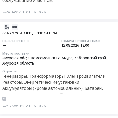
обслуживание и монтаж
Амуре,
средств
Товары для Спорта, Отдыха, Развлечений, Предметы
Башкортостан
защиты
от 06.08.26
№2494491761
Искусства
республика
переменным
Хабаровский
напряжением
Металлургическое производство
2026-
край
ЗПО
08-
,
АККУМУЛЯТОРЫ, ГЕНЕРАТОРЫ
СКАТ
Химическая продукция
06
Russia,
СКАТ-
Начальная цена
Подача заявок до (МСК)
13:57:18
RU
СВС-50Ц
—
12.08.2026
12:00
Лесообработка, Изделия из дерева
Башкортостан
блок
Место поставки
2026-
республика
управления
Сельское хозяйство
Амурская обл; г. Комсомольск-на-Амуре,
Хабаровский край
,
08-
Средства
490х370х200мм,
Амурская область
12
индивидуальной
высоковольтный
Отходы и лом
Отрасли
12:00:00
защиты
блок
Генераторы, Трансформаторы, Электродвигатели,
Предмет
370х375х650мм,
Услуги ЖКХ
Реакторы, Энергетические установки
Тендер
тендера:
ванна
Аккумуляторы (кроме автомобильных), Батареи,
на
Социальные услуги
Поставка
825х270х765мм
Гальванические элементы, Источники
аккумуляторы,
защитных
для
бесперебойного питания
ГЕНЕРАТОРЫ
лицевых
АО
от 06.08.26
№2494491468
Тендер
щитков.
"Многовершинное"
на
Цена:
Тендер: