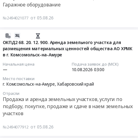
край
агрегатов
расходные
Гаражное оборудование
обслуживание
Резинотехнические
на
автосервисного
и
изделия
Huatai
оборудования,
от 05.08.26
№2494021077
монтаж
Предмет
HT
мойка
Предмет
тендера:
для
высокого
тендера:
Поставка
нужд
2026-
давления
Поставка
рукавов
актива
08-
"Smart
ОКПД2 68. 20. 12. 900. Аренда земельного участка для
сетевого
для
АО
размещения материальных ценностей общества АО ХРМК
05
Professional"
оборудования
моек
в г. Комсомольск-на-Амуре
"Многовершинное"
10:59:30
W240i
и
высокого
at
K7
Начальная цена
Подача заявок до (МСК)
комплектующих
давления.
г.
2026-
Huter
—
10.08.2026
03:00
для
Цена:
Комсомольск-
08-
№70/8/55
Место поставки
ООО
0
на-
10
для
г. Комсомольск-на-Амуре,
Хабаровский край
Амур
руб.
Амуре,
03:00:00
нужд
Минералс
Отрасли
Хабаровский
Ресурсы
Продажа и аренда земельных участков, услуги по
4
край
Тендер:
Албазино.
подбору, покупке, продаже и сдаче в наем земельных
кв
,
ОКПД2
Поставка
участков
2026.
Russia,
68.20.12.900.
в
Цена:
RU
Аренда
г.
от 05.08.26
№2494077912
0
Хабаровский
земельного
Комсомольск-
руб.
край
участка
на-