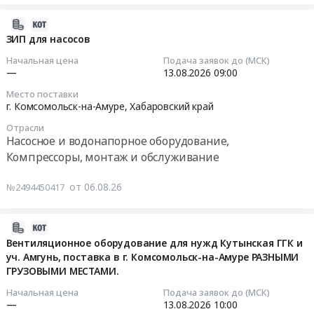
Асфальтобетонной
водяной
руб.
для
Комсомольск-
смеси
(Левое
ООО
2026-
на-
типа
расположение).
"КГГК"
08-
Амуре
ЗИП для насосов
В
Цена:
,базис
06
в
Начальная цена
Подача заявок до (МСК)
марки
0
г.
05:43:30
2026
—
13.08.2026
09:00
II
руб.
Комсомольск-
году
Место поставки
в
на-
2026-
Тендер
г. Комсомольск-на-Амуре,
Хабаровский край
течение
Амуре.
08-
на
2026-
Отрасли
Крайне
13
мониторинг
Насосное и водонапорное оборудование,
2027
важны
09:00:00
рынка
Компрессоры, монтаж и обслуживание
года
минимальные
услуг
для
сроки
Тендер:
по
от 06.08.26
№2494450417
нужд
поставки.
ЗИП
неразрушающему
ООО
Тендер
для
контролю
РВК-
на
насосов
(УЗК)
2026-
Комсомольск.
специальные
Тендер:
сварных
08-
Вентиляционное оборудование для нужд Кутынская ГГК и
Цена:
жидкости
ЗИП
швов
уч. Амгунь, поставка в г. Комсомольск-на-Амуре РАЗНЫМИ
06
737704
для
для
на
ГРУЗОВЫМИ МЕСТАМИ.
05:27:03
руб.
ООО
насосов
участке
Начальная цена
Подача заявок до (МСК)
"КГГК"
at
ремонта
2026-
—
13.08.2026
10:00