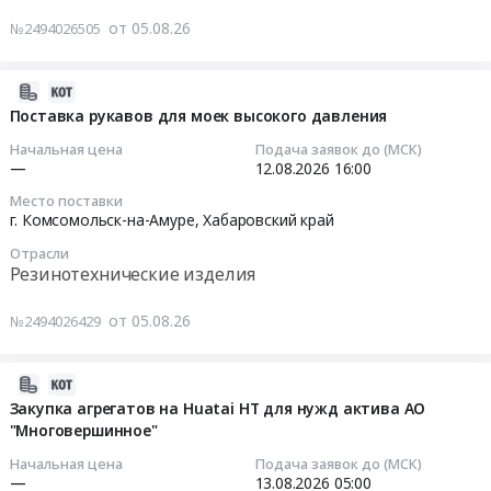
руб.
сетевого
от 05.08.26
№2494026505
оборудования
Тендер
и
на
комплектующих
поставку
2026-
для
спецодежды
08-
Поставка рукавов для моек высокого давления
ООО
Тендер
05
Начальная цена
Подача заявок до (МСК)
Амур
на
12:30:56
—
12.08.2026
16:00
Минералс
поставку
Место поставки
4
спецодежды
2026-
г. Комсомольск-на-Амуре,
Хабаровский край
кв
at
08-
2026
Отрасли
г.
12
Резинотехнические изделия
at
Комсомольск-
16:00:00
Нанайский
на-
от 05.08.26
№2494026429
район,
Амуре,
Тендер
село
Хабаровский
на
Малмыж;
край
поставку
2026-
г.
,
рукавов
08-
Закупка агрегатов на Huatai HT для нужд актива АО
Хабаровск;
Russia,
для
"Многовершинное"
05
Нанайский
RU
моек
11:44:26
Начальная цена
Подача заявок до (МСК)
район,
Хабаровский
высокого
—
13.08.2026
05:00