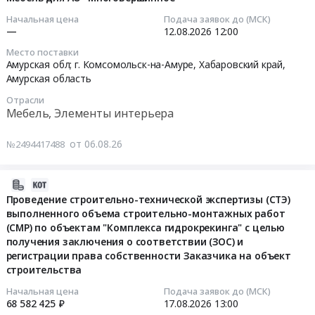
СВС-50Ц
Хабаровский
тендера:
06
мм
Начальная цена
Подача заявок до (МСК)
блок
край
МНВ_Агрегаты_БелАЗ-7555В.
12:34:26
(А4)
—
12.08.2026
12:00
управления
Контрольно-
Цена:
175мкм
490х370х200мм,
Место поставки
измерительные
0
2026-
глянцевая
Амурская обл; г. Комсомольск-на-Амуре,
Хабаровский край
,
высоковольтный
приборы
руб.
08-
(100
Амурская область
блок
и
12
штук
370х375х650мм,
Отрасли
автоматика,
12:00:00
в
ванна
Мебель, Элементы интерьера
монтаж
упаковке):
825х270х765мм
и
Тендер
упаковка
для
от 06.08.26
№2494417488
обслуживание
на
и
АО
Предмет
мебель
маркировка
"Многовершинное".
тендера:
для
2026-
согласно
Цена:
Поставка
АО
08-
ГОСТ
Проведение строительно-технической экспертизы (СТЭ)
0
индикаторов
"Многовершинное"
выполненного объема строительно-монтажных работ
06
15846-
руб.
потока,
(СМР) по объектам "Комплекса гидрокрекинга" с целью
Тендер
11:49:57
2002
сигнализаторов
получения заключения о соответствии (ЗОС) и
на
(обрешетка
регистрации права собственности Заказчика на объект
уровня
мебель
2026-
обязательна)
строительства
и
для
08-
Тендер
потока
АО
17
Начальная цена
Подача заявок до (МСК)
на
термодифференциальных
68 582 425 ₽
17.08.2026
13:00
"Многовершинное"
13:00:00
пленку