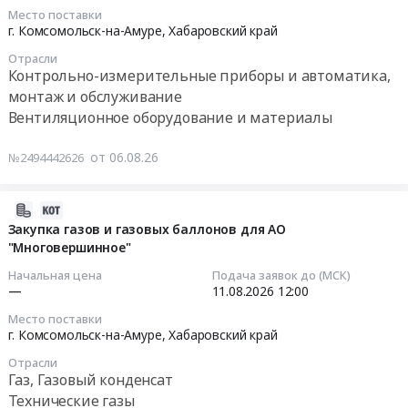
,базис
г.
для
08-
Место поставки
г.
Комсомольск-
нужд
13
г. Комсомольск-на-Амуре,
Хабаровский край
Комсомольск-
на-
Комсомольских
10:00:00
Отрасли
на-
Амуре,
тепловых
Контрольно-измерительные приборы и автоматика,
Амуре.
Хабаровский
сетей,
Тендер
монтаж и обслуживание
Крайне
край
г.
на
Вентиляционное оборудование и материалы
важны
,
Комсомольск-
вентиляционное
минимальные
Russia,
на-
оборудование
от 06.08.26
№2494442626
сроки
RU
Амуре
для
поставки.
Хабаровский
в
нужд
at
край
2026
Кутынская
2026-
г.
Насосное
году
ГГК
08-
Закупка газов и газовых баллонов для АО
Комсомольск-
и
at
и
"Многовершинное"
06
на-
водонапорное
Комсомольск-
уч.
05:27:03
Начальная цена
Подача заявок до (МСК)
Амуре,
оборудование,
На-
Амгунь,
—
11.08.2026
12:00
Хабаровский
Компрессоры,
Амуре,
поставка
2026-
Место поставки
край
монтаж
Хабаровский
в
08-
г. Комсомольск-на-Амуре,
Хабаровский край
,
и
край
г.
11
Отрасли
Russia,
обслуживание
,
Комсомольск-
12:00:00
Газ, Газовый конденсат
RU
Предмет
Russia,
на-
Технические газы
Хабаровский
тендера:
RU
Амуре