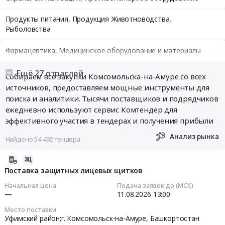
Продукты питания, Продукция Животноводства,
Рыболовства
Фармацевтика, Медицинское оборудование и материалы
Медицинские и Оздоровительные услуги
Ещё 27 отраслей
Собираем все закупки Комсомольска-на-Амуре со всех
источников, предоставляем мощные инструменты для
Мебель, Компьютеры и Периферия, Канцтовары, Бытовая
поиска и аналитики. Тысячи поставщиков и подрядчиков
техника
ежедневно используют сервис Комтендер для
эффективного участия в тендерах и получения прибыли
Связь, Информационные технологии
Анализ рынка
Найдено 54 492 тендера
Грузовые и пассажирские перевозки, Транспортные услуги
2026-
Полиграфия
08-
Поставка защитных лицевых щитков
06
Начальная цена
Подача заявок до (МСК)
Реклама, Дизайн, Маркетинг, Теле и радиовещание
15:18:59
—
11.08.2026
13:00
Топливо, Уголь, Продукция нефтепереработки
Место поставки
2026-
Уфимский район;г. Комсомольск-на-Амуре,
Башкортостан