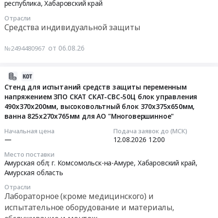
08-
республика
,
Хабаровский край
Автомобили, Спецтехника, Авиа- ЖД-техника, Суда
11
Отрасли
13:00:00
Финансы, Страхование, Оценка, Юридические услуги
Средства индивидуальной защиты
Тендер
Одежда, Средства защиты, Текстиль, Хозтовары, Тара
от 06.08.26
№2494480967
на
поставку
Экология, Клининг, Химчистка
защитных
2026-
лицевых
08-
Стенд для испытаний средств защиты переменным
Энергетика
щитков
напряжением ЗПО СКАТ СКАТ-СВС-50Ц блок управления
06
490х370х200мм, высоковольтный блок 370х375х650мм,
Тендер
14:11:26
Нефтяная и Газовая отрасль
ванна 825х270х765мм для АО "Многовершинное"
на
поставку
Промышленное оборудование и изделия
2026-
Начальная цена
Подача заявок до (МСК)
защитных
—
12.08.2026
12:00
08-
Прочее оборудование и изделия
лицевых
12
Место поставки
щитков
12:00:00
Амурская обл; г. Комсомольск-на-Амуре,
Хабаровский край
,
Обучение, Научная деятельность
at
Амурская область
Уфимский
Тендер:
Отрасли
Аренда и продажа Недвижимости и имущества
район;г.
Стенд
Лабораторное (кроме медицинского) и
Комсомольск-
для
испытательное оборудование и материалы,
Услуги в области Спорта, Отдыха, Культуры
на-
испытаний