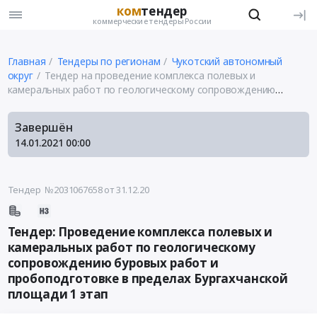
ком
тендер
коммерческие тендеры России
Главная
Тендеры по регионам
Чукотский автономный
округ
Тендер на проведение комплекса полевых и
камеральных работ по геологическому сопровождению
буровых работ и пробоподготовке в пределах Бургахчанской
площади 1 этап
Завершён
14.01.2021
00:00
Тендер №2031067658
от 31.12.20
Тендер: Проведение комплекса полевых и
камеральных работ по геологическому
сопровождению буровых работ и
пробоподготовке в пределах Бургахчанской
площади 1 этап