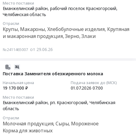
технического
Зауральском
тендера:
Место поставки
2026-
"Березняки"
освидетельствования
Еманжелинский район, рабочий поселок Красногорский,
at
Выполнение
07-
по
криогенного
Челябинская область
Еманжелинский
работ
01
адресу:
сосуда
район,
по
Отрасли
07:00:00
Челябинская
ГХК-0,51,59-
рабочий
Крупы, Макароны, Хлебобулочные изделия, Крупяная
восстановлению
область,
30
поселок
перекрытия
и макаронная продукция, Зерно, Злаки
Тендер
Еткульский
и
Зауральский,
резервуара
на
район,
КО
Челябинская
для
от 29.06.26
№2411465007
поставку
с/
6109
область
воды
Хлопья
п
01
,
на
овсяные
2026-
Еманжелинское,
000,
Russia,
300
(Геркулес)
06-
тер.
Поставка Заменителя обезжиренного молока
работающего
RU
м3
Тендер
29
Березняковский
под
Челябинская
№1
Начальная цена
Подача заявок до (МСК)
на
12:22:01
Горно-
избыточным
19 170 000 ₽
01.07.2026
07:00
область
станции
поставку
Обогатительный
давлением
Технический
второго
Место поставки
Хлопья
2026-
Комбинат,
в
надзор,
Еманжелинский район, рп. Красногорский,
Челябинская
подъема
овсяные
07-
д.
п.
область
Технические
СВК
(Геркулес)
01
1
Зауральском
испытания,
Ключи.
Отрасли
at
07:00:00
Тендер
at
Экспертиза
Цена:
Молочная продукция, Сыры, Мороженое
Еманжелинский
на
Еманжелинский
промышленной
0
Корма для животных
район,
Тендер
выполнение
район,
безопасности