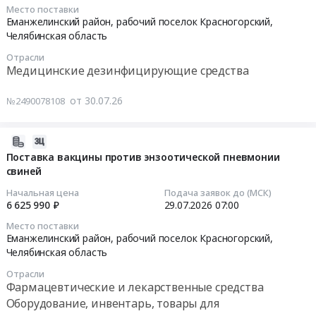
поставку,
08-
Место поставки
7890000
тендера:
монокальцийфосфата.
шеф-
03
Еманжелинский район, рабочий поселок Красногорский,
руб.
Оказание
Цена:
монтаж,
07:00:00
Челябинская область
услуг
11726274
ПНР
Отрасли
по
руб.
декантерной
Тендер
Медицинские дезинфицирующие средства
техническому
центрифуги
на
обслуживанию
на
поставку
от 30.07.26
№2490078108
и
ЗПБО
дезинфицирующего
ремонту
at
средства
лифтового
2026-
Еманжелинский
для
оборудования
08-
район,
Поставка вакцины против энзоотической пневмонии
дезинфекции
Красногорского
свиней
03
рабочий
поверхностей,
комбикормового
15:02:14
поселок
ёмкостей,
Начальная цена
Подача заявок до (МСК)
завода
Красногорский,
транспорта,
6 625 990 ₽
29.07.2026
07:00
ООО
2026-
Челябинская
дезинфекционного
Место поставки
Агрофирма
07-
область
барьера,
Еманжелинский район, рабочий поселок Красногорский,
Ариант.
29
,
Кемицид
Челябинская область
Цена:
07:00:00
Russia,
плюс
Отрасли
0
RU
Тендер
Фармацевтические и лекарственные средства
руб.
Тендер
Челябинская
на
Оборудование, инвентарь, товары для
на
область
поставку