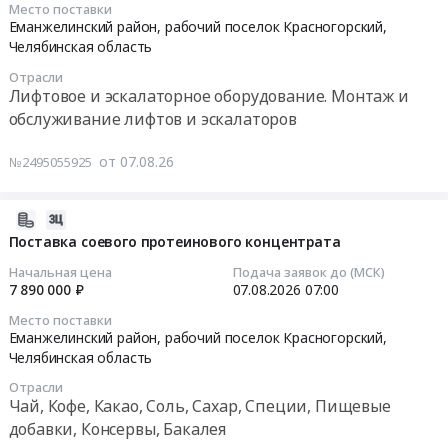
08-
Место поставки
Автомобили, Спецтехника, Авиа- ЖД-техника, Суда
14
Еманжелинский район, рабочий поселок Красногорский,
07:00:00
Челябинская область
Финансы, Страхование, Оценка, Юридические услуги
Отрасли
Тендер
Лифтовое и эскалаторное оборудование. Монтаж и
Одежда, Средства защиты, Текстиль, Хозтовары, Тара
на
обслуживание лифтов и эскалаторов
оказание
Экология, Клининг, Химчистка
услуг
от 07.08.26
№2495055925
по
Энергетика
техническому
2026-
обслуживанию
Нефтяная и Газовая отрасль
08-
Поставка соевого протеинового концентрата
и
05
ремонту
Промышленное оборудование и изделия
Начальная цена
Подача заявок до (МСК)
07:59:33
лифтового
7 890 000 ₽
07.08.2026
07:00
Прочее оборудование и изделия
оборудования
Место поставки
2026-
Красногорского
Еманжелинский район, рабочий поселок Красногорский,
Обучение, Научная деятельность
08-
комбикормового
Челябинская область
07
завода
Отрасли
Аренда и продажа Недвижимости и имущества
07:00:00
ООО
Чай, Кофе, Какао, Соль, Сахар, Специи, Пищевые
Агрофирма
добавки, Консервы, Бакалея
Услуги в области Спорта, Отдыха, Культуры
Тендер
Ариант