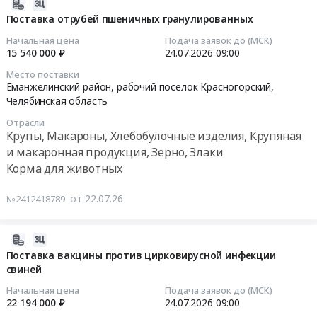
поселок
Ауески
2026-
Поставка
Красногорский,
и
08-
Поставка отрубей пшеничных гранулированных
вакцины
Челябинская
разбавителя
03
Начальная цена
Подача заявок до (МСК)
против
область
Хипрамун
15:02:10
15 540 000 ₽
24.07.2026
09:00
парвовирусной
,
Тендер
Место поставки
инфекции,
Russia,
на
2026-
Еманжелинский район, рабочий поселок Красногорский,
рожи
RU
поставку
07-
Челябинская область
и
Челябинская
вакцины
24
Отрасли
лептоспироза.
область
против
09:00:00
Крупы, Макароны, Хлебобулочные изделия, Крупяная
Цена:
Фармацевтические
болезни
и макаронная продукция, Зерно, Злаки
8448000
и
Ауески
Тендер
Корма для животных
руб.
лекарственные
и
на
средства
разбавителя
поставку
от 22.07.26
№2412418789
Предмет
Хипрамун
отрубей
тендера:
at
пшеничных
Поставка
Еманжелинский
гранулированных
2026-
вакцины
район,
Тендер
08-
Поставка вакцины против цирковирусной инфекции
против
рабочий
на
свиней
04
репродуктивно-
поселок
поставку
04:30:32
Начальная цена
Подача заявок до (МСК)
респираторного
Красногорский,
отрубей
22 194 000 ₽
24.07.2026
09:00
синдрома
Челябинская
пшеничных
2026-