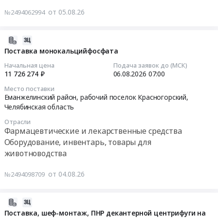
на
Тендер
от 05.08.26
№2494062994
Товары для Спорта, Отдыха, Развлечений, Предметы
поставку
на
Искусства
соевого
оказание
протеинового
услуг
2026-
Металлургическое производство
концентрата
по
08-
Поставка монокальцийфосфата
Тендер
техническому
08
Химическая продукция
Начальная цена
Подача заявок до (МСК)
на
обслуживанию
01:31:14
11 726 274 ₽
06.08.2026
07:00
поставку
и
Лесообработка, Изделия из дерева
Место поставки
соевого
ремонту
2026-
Еманжелинский район, рабочий поселок Красногорский,
протеинового
лифтового
08-
Сельское хозяйство
Челябинская область
концентрата
оборудования
06
Отрасли
at
Красногорского
07:00:00
Отходы и лом
Фармацевтические и лекарственные средства
Еманжелинский
комбикормового
Оборудование, инвентарь, товары для
район,
завода
Тендер
Услуги ЖКХ
животноводства
рабочий
ООО
на
поселок
Социальные услуги
Агрофирма
поставку
от 04.08.26
№2494098709
Красногорский,
Ариант
монокальцийфосфата
Челябинская
at
Тендер
область
Еманжелинский
на
2026-
,
район,
поставку
08-
Поставка, шеф-монтаж, ПНР декантерной центрифуги на