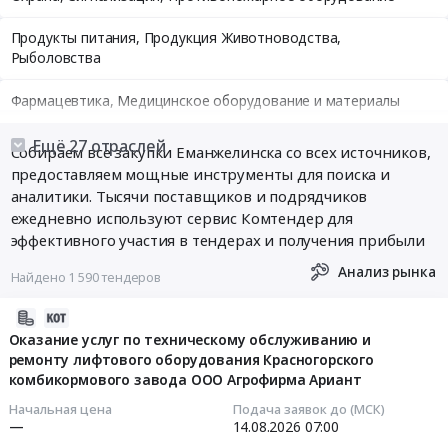
Продукты питания, Продукция Животноводства,
Рыболовства
Фармацевтика, Медицинское оборудование и материалы
Медицинские и Оздоровительные услуги
Ещё 27 отраслей
Собираем все закупки Еманжелинска со всех источников,
предоставляем мощные инструменты для поиска и
Мебель, Компьютеры и Периферия, Канцтовары, Бытовая
аналитики. Тысячи поставщиков и подрядчиков
техника
ежедневно используют сервис Комтендер для
эффективного участия в тендерах и получения прибыли
Связь, Информационные технологии
Анализ рынка
Найдено 1 590 тендеров
Грузовые и пассажирские перевозки, Транспортные услуги
2026-
Полиграфия
08-
Оказание услуг по техническому обслуживанию и
ремонту лифтового оборудования Красногорского
07
Реклама, Дизайн, Маркетинг, Теле и радиовещание
комбикормового завода ООО Агрофирма Ариант
14:21:28
Начальная цена
Подача заявок до (МСК)
Топливо, Уголь, Продукция нефтепереработки
2026-
—
14.08.2026
07:00