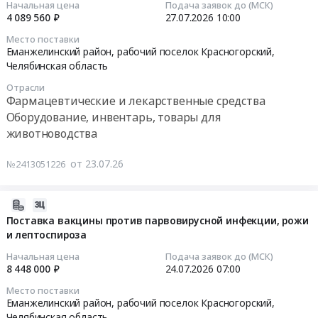
транспортом
16:18:57
янтарная
плюс.
Начальная цена
Подача заявок до (МСК)
руб.
Тендер
кислота
Цена:
4 089 560 ₽
27.07.2026
10:00
на
2026-
at
5424650
Место поставки
оказание
07-
Еманжелинский
руб.
Еманжелинский район, рабочий поселок Красногорский,
транспортных
27
район,
Челябинская область
услуг
10:00:00
рабочий
Отрасли
по
поселок
Фармацевтические и лекарственные средства
перевозке
Тендер
Красногорский,
Оборудование, инвентарь, товары для
грузов
на
Челябинская
животноводства
автомобильным
поставку
область
транспортом
вакцины
,
от 23.07.26
№2413051226
at
против
Russia,
Увельский
репродуктивно-
RU
район,
респираторного
Челябинская
2026-
село
синдрома
область
08-
Поставка вакцины против парвовирусной инфекции, рожи
Красносельское;Увельский
свиней
Фармацевтические
и лептоспироза
03
район,
Тендер
и
16:08:40
Начальная цена
Подача заявок до (МСК)
поселок
на
лекарственные
8 448 000 ₽
24.07.2026
07:00
Березовка;Увельский
поставку
средства
2026-
Место поставки
район,
вакцины
Предмет
07-
Еманжелинский район, рабочий поселок Красногорский,
село
против
тендера:
24
Челябинская область