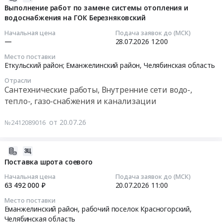
п.
07-
Выполнение работ по замене системы отопления и
кондиционирования
Предмет
Зауральский,
водоснабжения на ГОК Березняковский
27
воздуха
тендера:
ул
17:55:07
(сплит-
Поставка
Труда
Начальная цена
Подача заявок до (МСК)
—
28.07.2026
12:00
система)
антибиотика
1А
2026-
производительностью
для
Тендер
Место поставки
07-
при
свиней
Еткульский район; Еманжелинский район,
Челябинская область
на
28
охлаждении2,5
с
монтаж,
Отрасли
12:00:00
кВт,
действующим
демонтаж,
Сантехнические работы, Внутренние сети водо-,
3,5
веществом
ремонт
тепло-, газо-снабжения и канализации
Тендер
кВт,
доксициклин,
и
на
5,5
тилозин,
обслуживание
от 20.07.26
№2412089016
выполнение
кВт,
бромгексин.
систем
работ
7кВт
Цена:
кондиционирования
по
2026-
по
4355400
воздуха
замене
07-
адресу
Поставка шрота соевого
руб.
(сплит-
системы
22
ЧО,
система)
Начальная цена
Подача заявок до (МСК)
отопления
10:53:09
п.
производительностью
63 492 000 ₽
20.07.2026
11:00
и
Зауральский,
при
Место поставки
водоснабжения
2026-
ул
охлаждении2,5
Еманжелинский район, рабочий поселок Красногорский,
на
07-
Труда
кВт,
Челябинская область