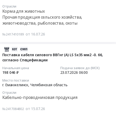
ГОК
20
1А
3,5
Отрасли
Березняковский
11:00:00
Тендер
кВт,
Корма для животных
Тендер
на
5,5
Прочая продукция сельского хозяйства,
на
Тендер
монтаж,
кВт,
животноводства, рыболовства, охоты
выполнение
на
демонтаж,
7кВт
работ
поставку
ремонт
по
от 16.07.26
№2417410189
по
шрота
и
адресу
замене
соевого
обслуживание
ЧО,
системы
Тендер
систем
2026-
п.
отопления
на
кондиционирования
07-
Зауральский,
Поставка кабеля силового ВВГнг (А) LS 5х35 мм2 -0. 66,
и
поставку
воздуха
согласно Спецификации
24
ул
водоснабжения
шрота
(сплит-
01:18:45
Труда
Начальная цена
Подача заявок до (МСК)
на
соевого
система)
1А
198 046 ₽
23.07.2026
06:00
ГОК
at
производительностью
2026-
at
Место поставки
Березняковский
Еманжелинский
при
07-
Еманжелинский
г. Еманжелинск,
Челябинская область
at
район,
охлаждении2,5
23
район,
Отрасли
Еткульский
рабочий
кВт,
06:00:00
рабочий
Кабельно-проводниковая продукция
район;
поселок
3,5
поселок
Еманжелинский
Красногорский,
кВт,
Тендер
Зауральский,
от 15.07.26
№2417084802
район,
Челябинская
5,5
на
Челябинская
Челябинская