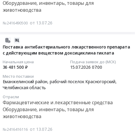
система)
Оборудование, инвентарь, товары для
силового
1А.
подсолнечного.
Еманжелинский
Тендер
производительностью
животноводства
ВВГнг
Цена:
Цена:
район,
на
при
(А)
0
87465000
рабочий
поставку
охлаждении2,5
от 13.07.26
LS
№2416490500
руб.
руб.
поселок
антибиотика
кВт,
5х35
Красногорский,
для
3,5
мм2
Челябинская
свиней
2026-
кВт,
-0.66,
область
с
07-
Поставка антибактериального лекарственного препарата
5,5
согласно
,
действующим
с действующим веществом доксициклина гиклата
18
кВт,
Спецификации.
Russia,
веществом
14:18:15
7кВт
Начальная цена
Подача заявок до (МСК)
Цена:
RU
Амоксициллина
36 481 500 ₽
15.07.2026
07:00
по
198046
Челябинская
тригидрат
2026-
адресу
руб.
Место поставки
область
Тендер
07-
Еманжелинский район, рабочий поселок Красногорский,
ЧО,
Фармацевтические
на
15
Челябинская область
п.
и
поставку
07:00:00
Зауральский,
Отрасли
лекарственные
антибиотика
ул
Фармацевтические и лекарственные средства
средства
для
Тендер
Труда
Оборудование, инвентарь, товары для
Предмет
свиней
на
1А.
животноводства
тендера:
с
поставку
Цена:
Поставка
действующим
антибактериального
0
от 13.07.26
№2416416116
вакцины
веществом
лекарственного