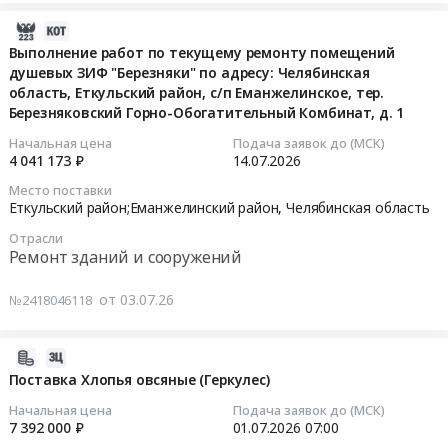
криогенного
на
Еманжелинский
адресу:
2026-
сосуда
проведение
район,
Челябинская
07-
Выполнение работ по текущему ремонту помещений
ГХК-0,51,59-
первичного
рабочий
область,
душевых ЗИФ "Березняки" по адресу: Челябинская
03
30
технического
поселок
р-
область, Еткульский район, с/п Еманжелинское, тер.
11:28:49
и
освидетельствования
Красногорский,
н
Березняковский Горно-Обогатительный Комбинат, д. 1
КО
криогенного
Челябинская
Еманжелинский,
2026-
6109
Начальная цена
Подача заявок до (МСК)
сосуда
область
р.
4 041 173 ₽
14.07.2026
07-
01
ГХК-0,51,59-
,
п.
14
000,
30
Место поставки
Russia,
Зауральский
00:00:00
Еткульский район;Еманжелинский район,
Челябинская область
работающего
и
RU
ул.
под
КО
Челябинская
Труда
Отрасли
Тендер
избыточным
Ремонт зданий и сооружений
6109
область
1А.
на
давлением
01
Промышленные
Цена:
выполнение
в
от 03.07.26
000,
№2418046118
резервуары
0
работ
п.
работающего
и
руб.
по
Зауральском
под
ёмкости,
2026-
текущему
Тендер
избыточным
ремонт
06-
Поставка Хлопья овсяные (Геркулес)
ремонту
на
давлением
и
29
помещений
проведение
в
Начальная цена
Подача заявок до (МСК)
обслуживание
13:48:30
душевых
7 392 000 ₽
01.07.2026
07:00
первичного
п.
Предмет
ЗИФ