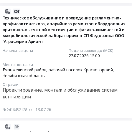
руб.
против
Амоксициллина
препарата
гриппа
тригидрат
с
2026-
свиней.
at
действующим
07-
Техническое обслуживание и проведение регламентно-
Цена:
Еманжелинский
веществом
профилактического, аварийного ремонтов оборудования
24
6042000
район,
приточно-вытяжной вентиляции в физико-химической и
доксициклина
01:48:09
руб.
п.
микробиологической лабораториях в СП Федоровка ООО
гиклата
"Агрофирма Ариант
Красногорский,
Тендер
2026-
Челябинская
на
07-
Начальная цена
Подача заявок до (МСК)
область
—
27.07.2026
15:00
поставку
27
,
антибактериального
15:00:00
Место поставки
Russia,
лекарственного
Еманжелинский район, рабочий поселок Красногорский,
RU
препарата
Челябинская область
Тендер
Челябинская
с
на
Отрасли
область
действующим
техническое
Проектирование, монтаж и обслуживание систем
Фармацевтические
веществом
обслуживание
вентиляции
и
доксициклина
и
лекарственные
гиклата
проведение
от 13.07.26
№2416452128
средства
at
регламентно-
Предмет
Еманжелинский
профилактического,
2026-
тендера:
район,
аварийного