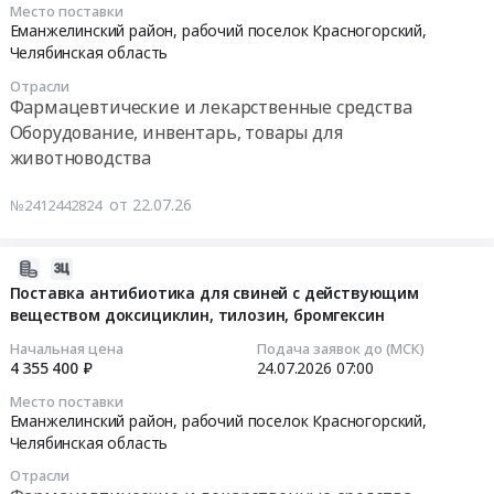
Место поставки
свиней.
область
гранулированных
07-
Еманжелинский район, рабочий поселок Красногорский,
Цена:
,
at
24
Челябинская область
9549600
Russia,
Еманжелинский
09:00:00
Отрасли
руб.
RU
район,
Фармацевтические и лекарственные средства
Челябинская
рабочий
Тендер
Оборудование, инвентарь, товары для
область
поселок
на
животноводства
Фармацевтические
Красногорский,
поставку
и
Челябинская
вакцины
от 22.07.26
№2412442824
лекарственные
область
против
средства
,
цирковирусной
Предмет
Russia,
инфекции
2026-
тендера:
RU
свиней
08-
Поставка антибиотика для свиней с действующим
Поставка
Челябинская
Тендер
веществом доксициклин, тилозин, бромгексин
04
вакцины
область
на
04:30:32
Начальная цена
Подача заявок до (МСК)
против
Крупы,
поставку
4 355 400 ₽
24.07.2026
07:00
болезни
Макароны,
вакцины
2026-
Место поставки
Ауески
Хлебобулочные
против
07-
Еманжелинский район, рабочий поселок Красногорский,
и
изделия,
цирковирусной
24
Челябинская область
разбавителя
Крупяная
инфекции
07:00:00
Отрасли
Хипрамун.
и
свиней