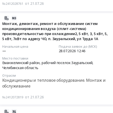
вакцины
веществом
ремонт
от 21.07.26
№2412028761
против
доксициклин,
и
цирковирусной
тилозин,
обслуживание
2026-
инфекции
бромгексин
систем
07-
свиней.
Монтаж, демонтаж, ремонт и обслуживание систем
at
кондиционирования
кондиционирования воздуха (сплит-система)
21
Цена:
Еманжелинский
воздуха
производительностью при охлаждении2, 5 кВт, 3, 5 кВт, 5,
12:36:51
22194000
район,
(сплит-
5 кВт, 7кВт по адресу ЧО, п. Зауральский, ул Труда 1А
руб.
рабочий
система)
2026-
поселок
производительностью
Начальная цена
Подача заявок до (МСК)
—
28.07.2026
12:46
07-
Красногорский,
при
28
Челябинская
охлаждении2,5
Место поставки
12:46:00
область
Еманжелинский район, рабочий поселок Зауральский,
кВт,
Челябинская область
,
3,5
Тендер
Russia,
кВт,
Отрасли
на
RU
5,5
Кондиционеры и тепловое оборудование. Монтаж и
монтаж,
Челябинская
кВт,
обслуживание
демонтаж,
область
7кВт
ремонт
Фармацевтические
по
от 21.07.26
№2412072819
и
и
адресу
обслуживание
лекарственные
ЧО,
2026-
систем
средства