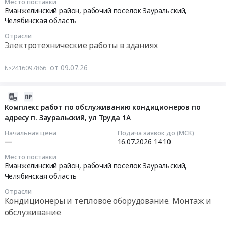
Место поставки
1А
20
действующим
Еманжелинский район, рабочий поселок Зауральский,
и
Тендер:
13:00:00
Челябинская область
веществом
проведение
Комплекс
доксициклина
регламентно-
Отрасли
работ
Тендер:
гиклата.
профилактического,
Электротехнические работы в зданиях
по
Комплекс
Цена:
аварийного
обслуживанию
электромонтажных
36481500
ремонтов
от 09.07.26
№2416097866
кондиционеров
работ
руб.
оборудования
по
по
приточно-
2026-
адресу
электроснабжению
вытяжной
07-
Комплекс работ по обслуживанию кондиционеров по
п.
оборудования
вентиляции
адресу п. Зауральский, ул Труда 1А
09
Зауральский,
ЗОК
в
13:19:04
ул
по
физико-
Начальная цена
Подача заявок до (МСК)
Труда
адресу:
—
16.07.2026
14:10
химической
2026-
1А
Челябинская
и
Место поставки
07-
at
область,
Еманжелинский район, рабочий поселок Зауральский,
микробиологической
16
Еманжелинский
р-
Челябинская область
лабораториях
14:10:00
район,
н
в
Отрасли
рабочий
Еманжелинский,
СП
Кондиционеры и тепловое оборудование. Монтаж и
Тендер:
поселок
р.
Федоровка
обслуживание
Комплекс
Зауральский,
п.
ООО