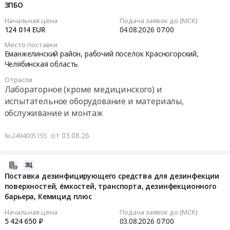
Russia,
рабочий
монокальцийфосфата
ЗПБО
07
RU
поселок
at
04:19:40
Начальная цена
Подача заявок до (МСК)
Челябинская
Красногорский,
Еманжелинский
124 014 EUR
04.08.2026
07:00
область
Челябинская
район,
2026-
Место поставки
Чай,
область
рабочий
08-
Еманжелинский район, рабочий поселок Красногорский,
Кофе,
,
поселок
04
Челябинская область
Какао,
Russia,
Красногорский,
07:00:00
Отрасли
Соль,
RU
Челябинская
Лабораторное (кроме медицинского) и
Сахар,
Челябинская
область
Тендер
испытательное оборудование и материалы,
Специи,
область
,
на
обслуживание и монтаж
Пищевые
Лифтовое
Russia,
поставку,
добавки,
и
RU
шеф-
от 03.08.26
№2494005155
Консервы,
эскалаторное
Челябинская
монтаж,
Бакалея
оборудование.
область
ПНР
Предмет
Монтаж
Фармацевтические
декантерной
2026-
тендера:
и
и
центрифуги
08-
Поставка дезинфицирующего средства для дезинфекции
Поставка
обслуживание
лекарственные
на
поверхностей, ёмкостей, транспорта, дезинфекционного
07
соевого
лифтов
средства
барьера, Кемицид плюс
ЗПБО
05:51:17
протеинового
и
Предмет
Тендер
Начальная цена
Подача заявок до (МСК)
концентрата.
эскалаторов
тендера:
на
2026-
5 424 650 ₽
03.08.2026
07:00
Цена:
Предмет
Поставка