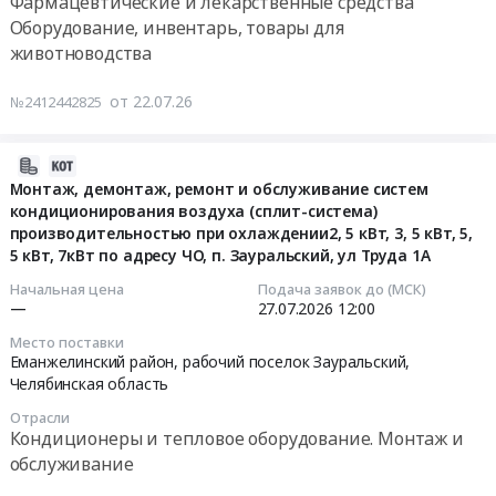
Фармацевтические и лекарственные средства
Цена:
макаронная
at
Тендер
Оборудование, инвентарь, товары для
3480000
продукция,
Еманжелинский
на
животноводства
руб.
Зерно,
район,
поставку
Злаки
рабочий
антибиотика
от 22.07.26
№2412442825
Предмет
поселок
для
тендера:
Красногорский,
свиней
Поставка
Челябинская
с
2026-
отрубей
область
действующим
07-
Монтаж, демонтаж, ремонт и обслуживание систем
пшеничных
,
веществом
кондиционирования воздуха (сплит-система)
21
гранулированных.
Russia,
производительностью при охлаждении2, 5 кВт, 3, 5 кВт, 5,
доксициклин,
14:38:38
Цена:
5 кВт, 7кВт по адресу ЧО, п. Зауральский, ул Труда 1А
RU
тилозин,
15540000
Челябинская
бромгексин
2026-
Начальная цена
Подача заявок до (МСК)
руб.
область
Тендер
—
27.07.2026
12:00
07-
Фармацевтические
на
27
Место поставки
и
поставку
12:00:00
Еманжелинский район, рабочий поселок Зауральский,
лекарственные
антибиотика
Челябинская область
средства
для
Тендер
Отрасли
Предмет
свиней
на
Кондиционеры и тепловое оборудование. Монтаж и
тендера:
с
монтаж,
обслуживание
Поставка
действующим
демонтаж,