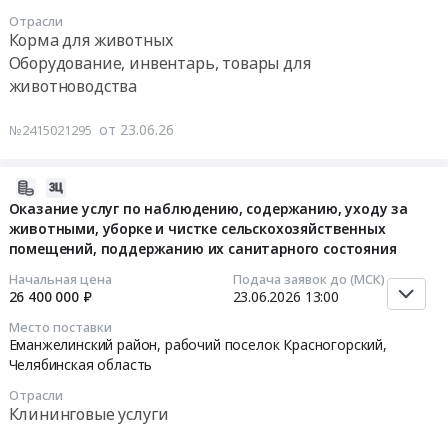
0
район,
25
Выполнение
Поставка
Отрасли
руб.
рабочий
07:00:00
Корма для животных
работ
шрота
поселок
Оборудование, инвентарь, товары для
по
подсолнечного.
Красногорский,
Тендер
животноводства
текущему
Цена:
Челябинская
на
ремонту
39120000
область
поставку
помещений
от 23.06.26
№2415021295
руб.
,
лизина
душевых
Russia,
моногидрохлорида
ЗИФ
RU
Тендер
2026-
"Березняки"
Челябинская
на
06-
Оказание услуг по наблюдению, содержанию, уходу за
по
область
поставку
животными, уборке и чистке сельскохозяйственных
18
адресу:
Фармацевтические
лизина
помещений, поддержанию их санитарного состояния
11:40:42
Челябинская
и
моногидрохлорида
Начальная цена
Подача заявок до (МСК)
область,
лекарственные
at
2026-
26 400 000 ₽
23.06.2026
13:00
Еткульский
средства
Еманжелинский
06-
район,
Место поставки
Предмет
район,
23
Еманжелинский район, рабочий поселок Красногорский,
с/
тендера:
рп.
13:00:00
Челябинская область
п
Поставка
Красногорский,
Еманжелинское,
Отрасли
фермента
Челябинская
Тендер
Клининговые услуги
тер.
Протеаза.
область
на
Березняковский
Цена:
,