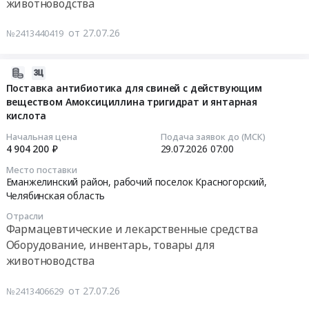
животноводства
поставку
Лабораторное
дезинфицирующего
вакцины
(кроме
средства
от 27.07.26
№2413440419
против
медицинского)
для
энзоотической
и
дезинфекции
пневмонии
испытательное
2026-
поверхностей,
свиней
оборудование
08-
ёмкостей,
Поставка антибиотика для свиней с действующим
Тендер
веществом Амоксициллина тригидрат и янтарная
и
04
транспорта,
кислота
на
материалы,
06:06:18
дезинфекционного
поставку
обслуживание
барьера,
Начальная цена
Подача заявок до (МСК)
вакцины
и
2026-
4 904 200 ₽
29.07.2026
07:00
Кемицид
против
монтаж
07-
плюс
Место поставки
энзоотической
Предмет
29
at
Еманжелинский район, рабочий поселок Красногорский,
пневмонии
тендера:
07:00:00
Еманжелинский
Челябинская область
свиней
Поставка,
район,
Отрасли
at
шеф-
Тендер
рабочий
Фармацевтические и лекарственные средства
Еманжелинский
монтаж,
на
поселок
Оборудование, инвентарь, товары для
район,
ПНР
поставку
Красногорский,
животноводства
рабочий
декантерной
антибиотика
Челябинская
поселок
центрифуги
для
область
от 27.07.26
№2413406629
Красногорский,
на
свиней
,