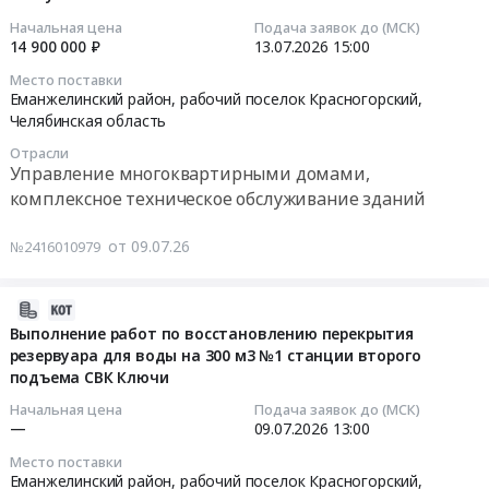
кондиционеров
п.
вентиляции
06:08:06
ул
по
по
Зауральский
Начальная цена
Подача заявок до (МСК)
Предмет
Труда
адресу:
14 900 000 ₽
13.07.2026
15:00
адресу
ул.
тендера:
2026-
1А
Челябинская
п.
Труда
Техническое
Место поставки
07-
at
область,
Зауральский,
1А
Еманжелинский район, рабочий поселок Красногорский,
обслуживание
13
Еманжелинский
р-
ул
at
Челябинская область
и
15:00:00
район,
н
Труда
Еманжелинский
проведение
Отрасли
рабочий
Еманжелинский,
1А.
район,
Управление многоквартирными домами,
регламентно-
Тендер
поселок
р.
Цена:
рабочий
комплексное техническое обслуживание зданий
профилактического,
на
Зауральский,
п.
0
поселок
аварийного
оказание
Челябинская
Зауральский
руб.
Зауральский,
ремонтов
от 09.07.26
№2416010979
услуг
область
ул.
Челябинская
оборудования
по
,
Труда
область
приточно-
комплексному
2026-
Russia,
1А
,
вытяжной
хозяйственному
07-
Выполнение работ по восстановлению перекрытия
RU
Тендер:
Russia,
вентиляции
резервуара для воды на 300 м3 №1 станции второго
обслуживанию
09
Челябинская
Комплекс
RU
в
подъема СВК Ключи
Тендер
13:09:06
область
электромонтажных
Челябинская
физико-
на
Кондиционеры
работ
область
Начальная цена
Подача заявок до (МСК)
химической
оказание
2026-
—
09.07.2026
13:00
и
по
Электротехнические
и
услуг
07-
тепловое
электроснабжению
работы
микробиологической
Место поставки
по
09
оборудование.
оборудования
в
Еманжелинский район, рабочий поселок Красногорский,
лабораториях