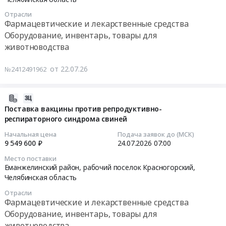
Малое
репродуктивно-
Поставка
07:00:00
Отрасли
Шумаково;Увельский
респираторного
антибиотика
Фармацевтические и лекарственные средства
район,
синдрома
для
Тендер
Оборудование, инвентарь, товары для
деревня
свиней
свиней
на
животноводства
Большое
at
с
поставку
Шумаково;Увельский
Еманжелинский
действующим
вакцины
от 22.07.26
№2412491962
район,
район,
веществом
против
село
рабочий
Амоксициллина
парвовирусной
Рождественка;Чесменский
поселок
тригидрат
инфекции,
2026-
район,
Красногорский,
и
рожи
08-
Поставка вакцины против репродуктивно-
село
Челябинская
янтарная
и
респираторного синдрома свиней
03
Чесма;Еманжелинский
область
кислота.
лептоспироза
15:29:43
Начальная цена
Подача заявок до (МСК)
район,
,
Цена:
Тендер
9 549 600 ₽
24.07.2026
07:00
рабочий
Russia,
4904200
на
2026-
Место поставки
поселок
RU
руб.
поставку
07-
Еманжелинский район, рабочий поселок Красногорский,
Красногорский,
Челябинская
вакцины
24
Челябинская область
Челябинская
область
против
07:00:00
Отрасли
область
Фармацевтические
парвовирусной
Фармацевтические и лекарственные средства
,
и
инфекции,
Тендер
Оборудование, инвентарь, товары для
Russia,
лекарственные
рожи
на
животноводства