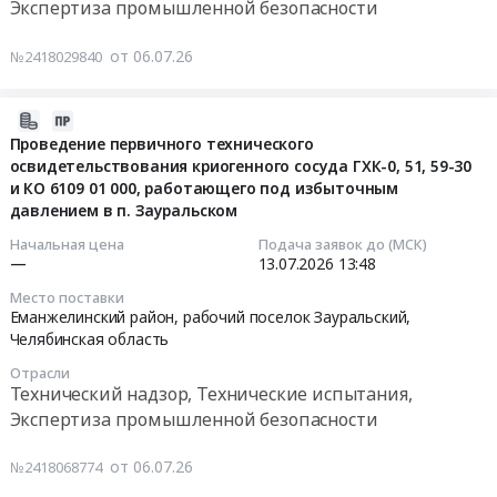
проведение
техническое
Ключи
Челябинская
Экспертиза промышленной безопасности
ул.
первичного
обслуживание
Тендер
область
Труда
технического
зданий
на
,
1А.
от 06.07.26
№2418029840
освидетельствования
Предмет
выполнение
Russia,
Цена:
криогенного
тендера:
работ
RU
0
2026-
сосуда
Оказание
по
Челябинская
руб.
07-
Проведение первичного технического
ГХК-0,51,59-
услуг
восстановлению
область
освидетельствования криогенного сосуда ГХК-0, 51, 59-30
06
30
по
перекрытия
Электротехнические
и КО 6109 01 000, работающего под избыточным
13:04:04
и
комплексному
резервуара
работы
давлением в п. Зауральском
КО
хозяйственному
для
в
2026-
6109
Начальная цена
Подача заявок до (МСК)
обслуживанию.
воды
зданиях
—
13.07.2026
13:48
07-
01
Цена:
на
Предмет
13
000,
14900000
300
тендера:
Место поставки
13:48:00
Еманжелинский район, рабочий поселок Зауральский,
работающего
руб.
м3
Комплекс
Челябинская область
под
№1
электромонтажных
Тендер
избыточным
станции
работ
Отрасли
на
давлением
Технический надзор, Технические испытания,
второго
по
проведение
в
подъема
Экспертиза промышленной безопасности
электроснабжению
первичного
п.
СВК
оборудования
технического
Зауральском
Ключи
от 06.07.26
№2418068774
ЗОК
освидетельствования
Тендер
at
по