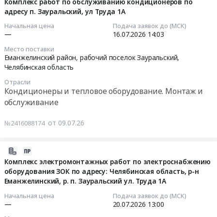
07-
Поставка
Комплекс работ по обслуживанию кондиционеров по
рабочий
ремонтов
адресу п. Зауральский, ул Труда 1А
09
антибиотика
поселок
оборудования
15:58:34
для
Красногорский,
приточно-
Начальная цена
Подача заявок до (МСК)
свиней
—
16.07.2026
14:03
Челябинская
вытяжной
2026-
с
область
вентиляции
Место поставки
07-
действующим
,
в
Еманжелинский район, рабочий поселок Зауральский,
16
веществом
Russia,
Челябинская область
физико-
14:03:00
Амоксициллина
RU
химической
Отрасли
тригидрат.
Челябинская
и
Кондиционеры и тепловое оборудование. Монтаж и
Тендер:
Цена:
область
микробиологической
обслуживание
Комплекс
3715750
Фармацевтические
лабораториях
работ
руб.
и
в
от 09.07.26
№2416088174
по
лекарственные
СП
обслуживанию
средства
Федоровка
кондиционеров
2026-
Предмет
ООО
по
07-
Комплекс электромонтажных работ по электроснабжению
тендера:
"Агрофирма
оборудования ЗОК по адресу: Челябинская область, р-н
адресу
15
Поставка
Ариант
Еманжелинский, р. п. Зауральский ул. Труда 1А
п.
16:21:22
антибактериального
Тендер
Зауральский,
лекарственного
на
Начальная цена
Подача заявок до (МСК)
ул
2026-
—
20.07.2026
13:00
препарата
техническое
Труда
07-
с
обслуживание