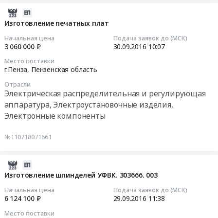
at
область
лакирование
2016-
г.Пенза,
,
плат.
09-
Изготовление печатных плат
Пензенская
Russia,
Гальваническое
30
Начальная цена
Подача заявок до (МСК)
область
RU
покрытие
10:07:02
3 060 000 ₽
30.09.2016
10:07
,
Пензенская
деталей
Russia,
Место поставки
область
Тендер
2016-
г.Пенза,
Пензенская область
RU
Услуги
на
09-
Пензенская
металлообработки
Отрасли
лакирование
30
Электрическая распределительная и регулирующая
область
Предмет
плат.
10:07:02
аппаратура, Электроустановочные изделия,
Неметаллические
тендера:
Гальваническое
полезные
Электронные компоненты
Гальваническое
покрытие
Тендер
ископаемые,
покрытие
деталей
на
минералы,
№110718071661
деталей.
at
изготовление
горные
Цена:
Пензенская
печатных
породы
300000
обл.,
плат
2016-
Предмет
руб.
Пензенская
Тендер
09-
Изготовление шпинделей УФВК. 303666. 003
тендера:
область
на
29
Изготовление
Начальная цена
Подача заявок до (МСК)
,
изготовление
11:38:13
6 124 100 ₽
29.09.2016
11:38
и
Russia,
печатных
поставка
Место поставки
RU
плат
2016-