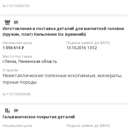
область
Тендер
№110718060761
область
,
на
Электрическая
Russia,
аренду
распределительная
RU
нежилых
2016-
и
Пензенская
помещений
10-
Изготовление и поставка деталей для магнитной головки
регулирующая
область
Тендер
(пружин, плат) Напыление Sio (кремний))
13
аппаратура,
Аренда
на
13:52:33
Начальная цена
Подача заявок до (МСК)
Электроустановочные
квартир,
аренду
1 056 614 ₽
13.10.2016
13:52
изделия,
офисов,
нежилых
2016-
Электронные
Место поставки
недвижимого
помещений
10-
г.Пенза,
Пензенская область
компоненты
имущества,
at
13
Предмет
услуги
Отрасли
г.Пенза,
13:52:33
Неметаллические полезные ископаемые, минералы,
тендера:
по
Пензенская
Приобретение
горные породы
сдаче
область
Тендер
конденсаторов
в
,
на
типа
№110718069049
наем
Russia,
изготовление
К52,
Недвижимости
RU
и
К53-
Предмет
Пензенская
поставка
2016-
65,
тендера:
область
деталей
10-
Гальваническое покрытие деталей
К50-
Аренда
Аренда
для
13
68.
Начальная цена
Подача заявок до (МСК)
нежилых
квартир,