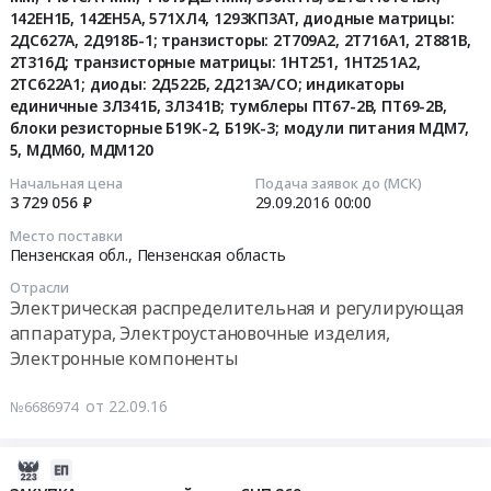
шарикоподшипниковых
Russia,
142ЕН1Б, 142ЕН5А, 571ХЛ4, 1293КП3АТ, диодные матрицы:
конденсаторы
опор
RU
2ДС627А, 2Д918Б-1; транзисторы: 2Т709А2, 2Т716А1, 2Т881В,
типа
ОК-21.
2Т316Д; транзисторные матрицы: 1НТ251, 1НТ251А2,
Пензенская
К10-
2ТС622А1; диоды: 2Д522Б, 2Д213А/СО; индикаторы
Цена:
область
17в-
единичные 3Л341Б, 3Л341В; тумблеры ПТ67-2В, ПТ69-2В,
628335
Аренда
М47;
блоки резисторные Б19К-2, Б19К-3; модули питания МДМ7,
руб.
квартир,
К10-
5, МДМ60, МДМ120
офисов,
17в-
Начальная цена
Подача заявок до (МСК)
недвижимого
М1500;
3 729 056 ₽
29.09.2016
00:00
имущества,
К10-
услуги
Место поставки
17в-
Пензенская обл.,
Пензенская область
по
Н90;
сдаче
К10-
Отрасли
в
Электрическая распределительная и регулирующая
47МВ;
наем
аппаратура, Электроустановочные изделия,
микросхемы:
Недвижимости
588ВА2,
Электронные компоненты
Предмет
588ВА3,
тендера:
588ВГ7,
от 22.09.16
№6686974
Аренда
1533АП3,1533АП5,
нежилых
1533ИД3,
2016-
помещений.
1533ИД4,