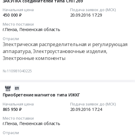
09-
ЗАКУПКА соединителей типа СНП 269
Цена:
1533ИД7,1533ИЕ7,
20
390000
1533ИР22,
Начальная цена
Подача заявок до (МСК)
17:29:10
450 000 ₽
20.09.2016
17:29
руб.
1533ИР23,
1533ИР24,
Место поставки
2016-
1533КП7,
г.Пенза,
Пензенская область
09-
1533КП11,
Отрасли
20
1533ЛА1,
Электрическая распределительная и регулирующая
17:29:10
1533ЛА2,
аппаратура, Электроустановочные изделия,
1533ЛА3,1533ЛА4,
Электронные компоненты
Тендер
1533ЛА7,
на
1533ЛА9,
№110981040225
закупку
1533ЛЕ1,
соединителей
1533ЛИ1,
типа
2016-
1533ЛН1,
СНП
09-
Приобретение магнитов типа ИЖКГ
1533ЛН2,
269
20
1533ЛП5,
Начальная цена
Подача заявок до (МСК)
Тендер
17:24:10
1533ЛР11,
865 950 ₽
20.09.2016
17:24
на
1533ТМ2,
Место поставки
закупку
2016-
1533ТМ8,
г.Пенза,
Пензенская область
соединителей
09-
1533ТМ9,
типа
Отрасли
20