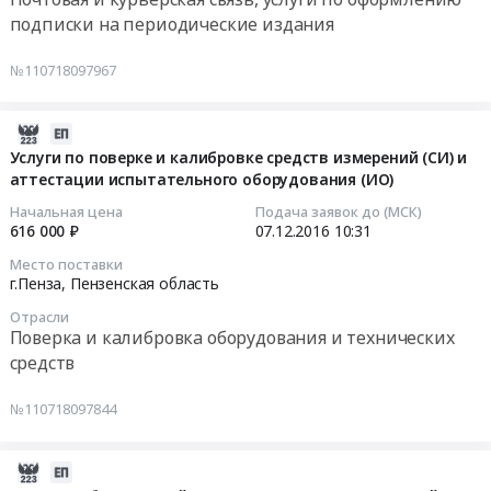
at
10:39:02
подписки на периодические издания
г.Пенза,
Пензенская
Тендер
№110718097967
область
на
,
услуги
Russia,
специальной
2016-
RU
связи
12-
Услуги по поверке и калибровке средств измерений (СИ) и
Пензенская
Тендер
аттестации испытательного оборудования (ИО)
07
область
на
10:31:29
Начальная цена
Подача заявок до (МСК)
Консультационные
услуги
616 000 ₽
07.12.2016
10:31
услуги
специальной
2016-
Место поставки
Предмет
связи
12-
г.Пенза,
Пензенская область
тендера:
at
07
Отрасли
Консультационные,
г.Пенза,
10:31:29
Поверка и калибровка оборудования и технических
информационные
Пензенская
средств
услуги.
область
Тендер
Цена:
,
на
№110718097844
382000
Russia,
услуги
руб.
RU
по
Пензенская
поверке
2016-
область