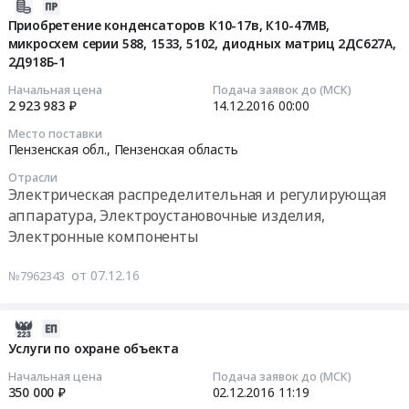
теплоснабжение
2016-
аттестации
благоустройству
Тендер
12-
Приобретение конденсаторов К10-17в, К10-47МВ,
испытательного
и
на
микросхем серии 588, 1533, 5102, диодных матриц 2ДС627А,
07
оборудования
содержанию
2Д918Б-1
теплоснабжение
07:00:00
(ИО)
помещений
at
Начальная цена
Подача заявок до (МСК)
at
at
г.Пенза,
2016-
2 923 983 ₽
14.12.2016
00:00
г.Пенза,
г.Пенза,
Пензенская
12-
Место поставки
Пензенская
Пензенская
область
14
Пензенская обл.,
Пензенская область
область
область
,
00:00:00
,
,
Отрасли
Russia,
Электрическая распределительная и регулирующая
Russia,
Russia,
RU
Тендер
аппаратура, Электроустановочные изделия,
RU
RU
Пензенская
на
Электронные компоненты
Пензенская
Пензенская
область
приобретение
область
область
Обеспечение
конденсаторов
от 07.12.16
Поверка
№7962343
Предмет
тепловой
К10-
и
тендера:
энергией
17в,
калибровка
Услуги
Предмет
К10-
2016-
оборудования
по
тендера:
47МВ,
12-
Услуги по охране объекта
и
благоустройству
Теплоснабжение.
микросхем
02
технических
Начальная цена
Подача заявок до (МСК)
и
Цена:
серии
11:19:05
350 000 ₽
02.12.2016
11:19
средств
содержанию
272500
588,