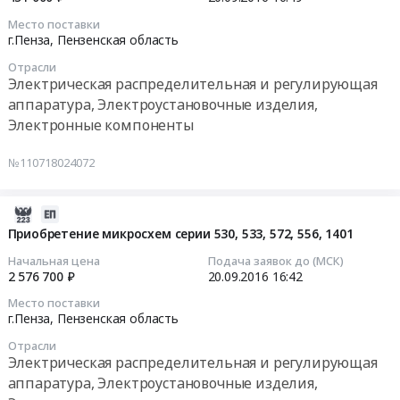
питания
область
на
конденсаторы
типа
Электрическая
Место поставки
приобретение
типа
2016-
МДМ.
г.Пенза,
Пензенская область
распределительная
соединителей
К10-
09-
Цена:
и
типа
Отрасли
17в-
20
2500000
Электрическая распределительная и регулирующая
регулирующая
СНП
М47;
16:49:29
руб.
аппаратура,
аппаратура, Электроустановочные изделия,
339
К10-
Электроустановочные
Электронные компоненты
at
17в-
Тендер
изделия,
г.Пенза,
М1500;
на
Электронные
№110718024072
Пензенская
К10-
приобретение
компоненты
область
17в-
соединителей
Предмет
,
Н90;
типа
2016-
тендера:
Russia,
К10-
СНО,
09-
Приобретение микросхем серии 530, 533, 572, 556, 1401
Приобретение
RU
47МВ;
СНП232
20
микросхем
Начальная цена
Подача заявок до (МСК)
Пензенская
микросхемы:
Тендер
16:42:41
2 576 700 ₽
20.09.2016
16:42
серии
область
588ВА2,
на
521СА401С1
Электрическая
Место поставки
588ВА3,
приобретение
2016-
ВК.
г.Пенза,
Пензенская область
распределительная
588ВГ7,
соединителей
09-
Цена:
и
1533АП3,1533АП5,
типа
Отрасли
20
210000
Электрическая распределительная и регулирующая
регулирующая
1533ИД3,
СНО,
16:42:41
руб.
аппаратура,
аппаратура, Электроустановочные изделия,
1533ИД4,
СНП232