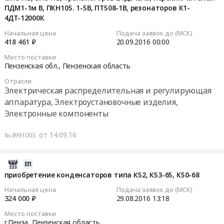
руб.
область
ПДМ1-1м В, ПКН105. 1-5В, ПТ508-1В, резонаторов К1-
СО;
резонаторов
2016-
4ДТ-12000К
Электрическая
индикаторы
типа
09-
распределительная
единичные
К1
20
Начальная цена
Подача заявок до (МСК)
и
3Л341Б,
418 461 ₽
20.09.2016
00:00
at
00:00:00
регулирующая
3Л341В;тумблеры
г.Пенза,
Место поставки
аппаратура,
ПТ67-
Пензенская
Пензенская обл.,
Пензенская область
Тендер
Электроустановочные
2В,
область
на
Отрасли
изделия,
ПТ69-
,
приобретение
Электрическая распределительная и регулирующая
Электронные
2В,
Russia,
Микросхем
аппаратура, Электроустановочные изделия,
компоненты
блоки
RU
серии:
Электронные компоненты
Предмет
резисторные
Пензенская
5576РС1У,
тендера:
Б19К-2,
область
5576ХС4Т,
от 14.09.16
№4991003
Приобретение
Б19К-3;
Электрическая
1986ВЕ1Т,
микросхем
модули
распределительная
1303ЕН3,3П,
590КН13,
питания
2016-
и
1303ЕН1,8П,
транзисторов
МДМ7,5,
08-
регулирующая
приобретение конденсаторов типа К52, К53-65, К50-68
1645РУ3АУ,
типа
МДМ60,
29
аппаратура,
1636РР1АУ,
Начальная цена
Подача заявок до (МСК)
2Т316Д.
МДМ120
13:18:19
Электроустановочные
1401СА3РМК,
324 000 ₽
29.08.2016
13:18
Цена:
at
изделия,
диодов
Место поставки
1500000
Пензенская
2016-
Электронные
2Д522Б,
г.Пенза,
Пензенская область