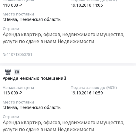
Пензенская
65,
11:05:33
110 000 ₽
19.10.2016
11:05
область
К50-
Место поставки
Кабельно-
68
2016-
г.Пенза,
Пензенская область
проводниковая
Тендер
10-
продукция
на
Отрасли
19
Аренда квартир, офисов, недвижимого имущества,
Предмет
приобретение
11:05:33
услуги по сдаче в наем Недвижимости
тендера:
конденсаторов
Изготовление
типа
Тендер
№110718060781
гибких
К52,
на
печатных
К53-
аренду
кабелей.
65,
нежилых
2016-
Цена:
К50-
помещений
10-
Аренда нежилых помещений
272935
68
Тендер
19
Начальная цена
Подача заявок до (МСК)
руб.
at
на
10:59:39
113 000 ₽
19.10.2016
10:59
г.Пенза,
аренду
Место поставки
Пензенская
нежилых
2016-
г.Пенза,
Пензенская область
область
помещений
10-
,
Отрасли
at
19
Аренда квартир, офисов, недвижимого имущества,
Russia,
г.Пенза,
10:59:39
услуги по сдаче в наем Недвижимости
RU
Пензенская
Пензенская