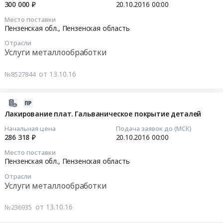
магнитной
07:00:00
300 000 ₽
20.10.2016
00:00
Цена:
помещений.
офисов,
головки
1200000
Цена:
Место поставки
недвижимого
(пружин,
2016-
Пензенская обл.,
Пензенская область
руб.
110000
имущества,
плат)
10-
руб.
услуги
Отрасли
Напыление
20
Услуги металлообработки
по
Sio
00:00:00
сдаче
(кремний))
от 13.10.16
№8527844
в
Тендер
Тендер
наем
на
на
Недвижимости
изготовление
гальваническое
2016-
Предмет
и
покрытие
10-
Лакирование плат. Гальваническое покрытие деталей
тендера:
поставка
деталей
13
Начальная цена
Подача заявок до (МСК)
Аренда
деталей
Тендер
07:00:00
286 318 ₽
20.10.2016
00:00
нежилых
для
на
помещений.
Место поставки
магнитной
гальваническое
2016-
Пензенская обл.,
Пензенская область
Цена:
головки
покрытие
10-
113000
(пружин,
Отрасли
деталей
20
Услуги металлообработки
руб.
плат)
at
00:00:00
Напыление
Пензенская
от 13.10.16
№236935
Sio
обл.,
Тендер
(кремний))
Пензенская
на