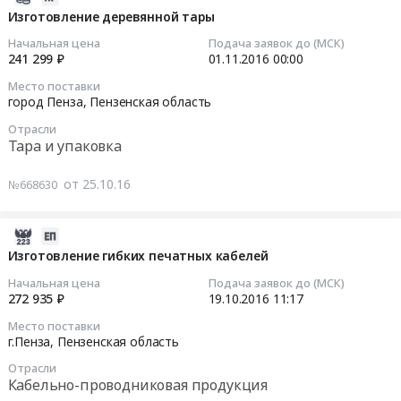
Пензенская
область
Тендер
10-
Изготовление деревянной тары
обл.,
,
на
25
Начальная цена
Подача заявок до (МСК)
Пензенская
Russia,
энергоснабжение
07:00:00
241 299 ₽
01.11.2016
00:00
область
RU
at
Место поставки
,
Пензенская
г.Пенза,
2016-
город Пенза,
Пензенская область
Russia,
область
Пензенская
11-
RU
Охранные
Отрасли
область
01
Тара и упаковка
Пензенская
услуги,
,
00:00:00
область
Инкассация
Russia,
от 25.10.16
№668630
Электрическая
Предмет
RU
Тендер
распределительная
тендера:
Пензенская
на
и
Услуги
область
изготовление
2016-
регулирующая
по
Обеспечение
деревянной
10-
Изготовление гибких печатных кабелей
аппаратура,
охране
электроэнергией
тары
19
Начальная цена
Подача заявок до (МСК)
Электроустановочные
объекта.
Предмет
Тендер
11:17:38
272 935 ₽
19.10.2016
11:17
изделия,
Цена:
тендера:
на
Электронные
350000
Место поставки
Энергоснабжение.
изготовление
2016-
г.Пенза,
Пензенская область
компоненты
руб.
Цена:
деревянной
10-
Предмет
813000
Отрасли
тары
19
тендера:
Кабельно-проводниковая продукция
руб.
at
11:17:38