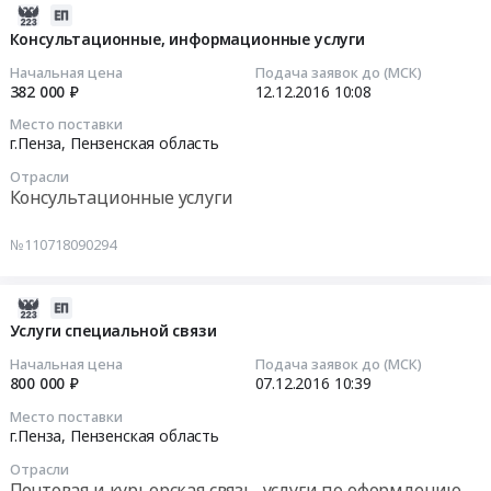
2016-
12-
Консультационные, информационные услуги
12
Начальная цена
Подача заявок до (МСК)
10:08:36
382 000 ₽
12.12.2016
10:08
Место поставки
2016-
г.Пенза,
Пензенская область
12-
Отрасли
12
Консультационные услуги
10:08:36
№110718090294
Тендер
на
консультационные,
2016-
информационные
12-
Услуги специальной связи
услуги
07
Начальная цена
Подача заявок до (МСК)
Тендер
10:39:02
800 000 ₽
07.12.2016
10:39
на
Место поставки
консультационные,
2016-
г.Пенза,
Пензенская область
информационные
12-
Отрасли
услуги
07
Почтовая и курьерская связь, услуги по оформлению