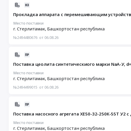
КОПКО
00:00:00
2026-
поз.
:
08-
Прокладка аппарата с перемешивающим устройст
6
Тендер:
06
/
Нож
15:49:01
Место поставки
1,
6
г. Стерлитамак,
Башкортостан республика
:
2,
лучевой
2026-
№2494480676
от 06.08.26
3,
чертеж
08-
4
16681,
13
Тендер
01.000
00:00:00
2026-
на
материал
:
08-
Поставка цеолита синтетическиого марки NaA-У, d=2
ремонт
12
Тендер
06
воздушных
Х18
на
13:44:07
Место поставки
компрессоров
Н10
прокладку
г. Стерлитамак,
Башкортостан республика
:
АТЛАС
Т
аппарата
2026-
№2494499015
от 06.08.26
КОПКО
Тендер:
с
08-
поз.
Нож
перемешивающим
14
6
6
устройством
11:00:00
2026-
/
лучевой
Тендер
:
08-
Поставка насосного агрегата ХЕ50-32-250К-55Т У2 с 
1,
чертеж
на
Тендер
01
2,
16681,
прокладку
на
08:01:26
Место поставки
3,
01.000
аппарата
поставку
г. Стерлитамак,
Башкортостан республика
: