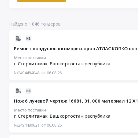
Найдено 1 846 тендеров
2026-
08-
Ремонт воздушных компрессоров АТЛАС КОПКО поз. 6 /
06
15:52:23
Место поставки
г. Стерлитамак,
Башкортостан республика
:
2026-
№2494484048
от 06.08.26
08-
12
00:00:00
2026-
:
08-
Нож 6 лучевой чертеж 16681, 01. 000 материал 12 Х1
Тендер
06
на
15:50:51
Место поставки
ремонт
г. Стерлитамак,
Башкортостан республика
:
воздушных
2026-
№2494480621
от 06.08.26
компрессоров
08-
АТЛАС
13