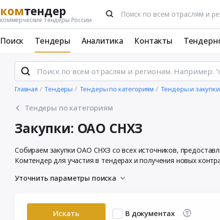
ком
тендер
коммерческие тендеры России
Поиск
Тендеры
Аналитика
Контакты
Тендерн
Главная
Тендеры
Тендеры по категориям
Тендеры и закупк
Тендеры по категориям
Закупки: ОАО СНХЗ
Собираем закупки ОАО СНХЗ со всех источников, предостав
Комтендер для участия в тендерах и получения новых контр
Уточнить параметры поиска
Искать
В документах