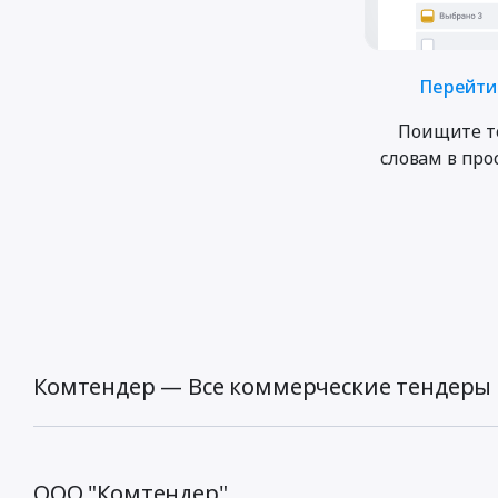
Перейти 
Поищите т
словам в пр
Комтендер — Все коммерческие тендеры 
ООО "Комтендер",