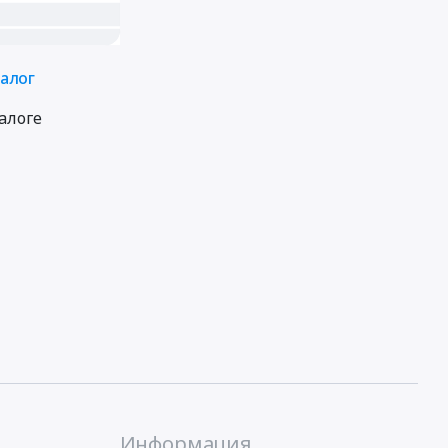
талог
алоге
Информация