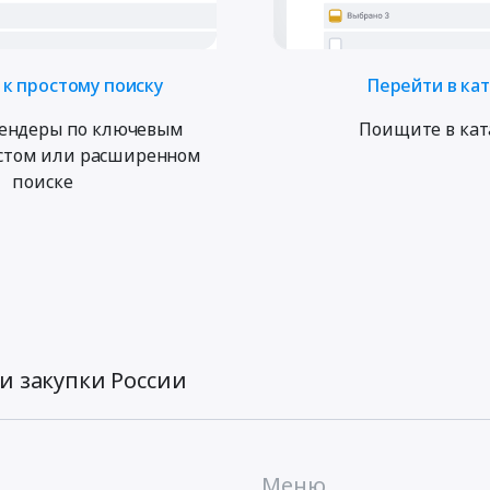
к простому поиску
Перейти в ка
ендеры по ключевым
Поищите в кат
остом или расширенном
поиске
и закупки России
Меню