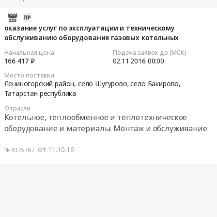
2016-
10-
оказание услуг по эксплуатации и техническому
обслуживанию оборудования газовых котельных
11
07:00:00
Начальная цена
Подача заявок до (МСК)
166 417 ₽
02.11.2016
00:00
2016-
Место поставки
11-
Лениногорский район, село Шугурово; село Бакирово,
02
Татарстан республика
00:00:00
Отрасли
Котельное, теплообменное и теплотехническое
Тендер
оборудование и материалы. Монтаж и обслуживание
на
оказание
от 11.10.16
№4375767
услуг
по
эксплуатации
и
техническому
обслуживанию