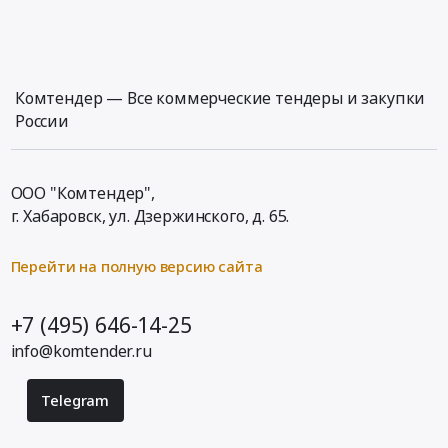
оборудования
газовых
котельных
Тендер
на
Комтендер — Все коммерческие тендеры и закупки
оказание
России
услуг
по
эксплуатации
ООО "Комтендер",
и
г. Хабаровск,
ул. Дзержинского, д. 65
.
техническому
обслуживанию
Перейти на полную версию сайта
оборудования
газовых
котельных
+7 (495) 646-14-25
at
info@komtender.ru
Лениногорский
район,
Telegram
село
Шугурово;
село