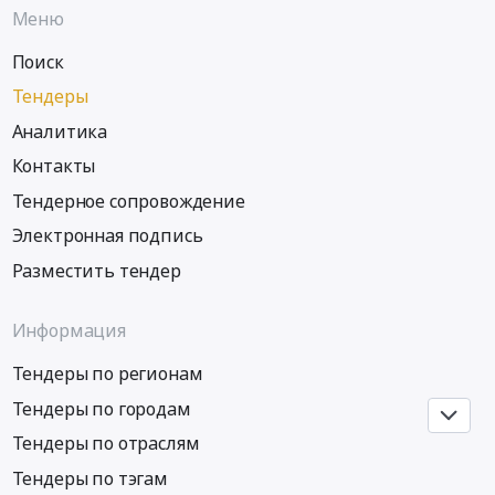
Меню
Бакирово,
Татарстан
Поиск
республика
,
Тендеры
Russia,
Аналитика
RU
Контакты
Татарстан
республика
Тендерное сопровождение
Котельное,
Электронная подпись
теплообменное
и
Разместить тендер
теплотехническое
оборудование
Информация
и
материалы.
Тендеры по регионам
Монтаж
Тендеры по городам
и
обслуживание
Тендеры по отраслям
Предмет
Тендеры по тэгам
тендера: