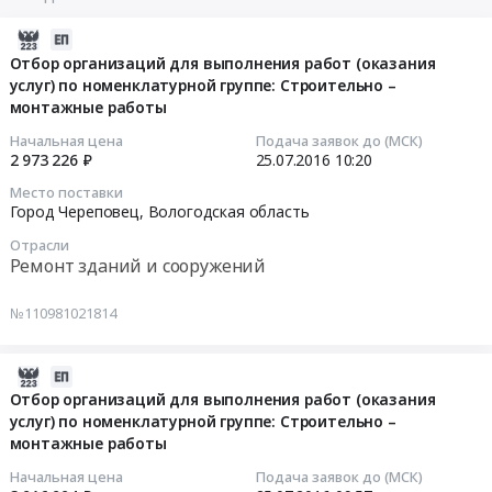
2016-
07-
Отбор организаций для выполнения работ (оказания
услуг) по номенклатурной группе: Строительно –
25
монтажные работы
10:20:05
Начальная цена
Подача заявок до (МСК)
2016-
2 973 226 ₽
25.07.2016
10:20
07-
Место поставки
25
Город Череповец,
Вологодская область
10:20:05
Отрасли
Ремонт зданий и сооружений
Тендер
на
№110981021814
отбор
организаций
2016-
для
07-
Отбор организаций для выполнения работ (оказания
выполнения
услуг) по номенклатурной группе: Строительно –
25
работ
монтажные работы
09:57:30
(оказания
услуг)
Начальная цена
Подача заявок до (МСК)