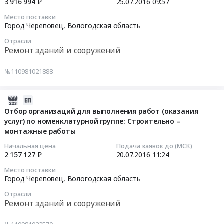
2016-
3 916 994 ₽
25.07.2016
09:57
по
07-
номенклатурной
Место поставки
25
группе:
Город Череповец,
Вологодская область
09:57:30
Строительно
Отрасли
–
Ремонт зданий и сооружений
Тендер
монтажные
на
работы
№110981021888
отбор
Тендер
организаций
на
2016-
для
отбор
07-
Отбор организаций для выполнения работ (оказания
выполнения
организаций
услуг) по номенклатурной группе: Строительно –
20
работ
для
монтажные работы
11:24:48
(оказания
выполнения
услуг)
работ
Начальная цена
Подача заявок до (МСК)
2016-
2 157 127 ₽
20.07.2016
11:24
по
(оказания
07-
номенклатурной
услуг)
Место поставки
20
группе:
по
Город Череповец,
Вологодская область
11:24:48
Строительно
номенклатурной
Отрасли
–
группе:
Ремонт зданий и сооружений
Тендер
монтажные
Строительно
на
работы
–