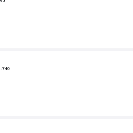
740
-740