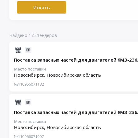
Искать
Найдено 175 тендеров
2022-
07-
Поставка запасных частей для двигателей ЯМЗ-236.
26
10:57:45
Место поставки
Новосибирск,
Новосибирская область
:
2022-
№110966071182
07-
26
10:57:45
2022-
:
07-
Поставка запасных частей для двигателей ЯМЗ-236.
Тендер
26
на
10:22:39
Место поставки
поставку
Новосибирск,
Новосибирская область
:
запасных
2022-
№110966071907