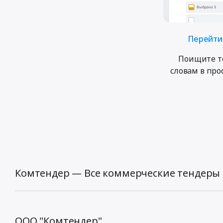
Перейти 
Поищите т
словам в пр
Комтендер — Все коммерческие тендеры 
ООО "Комтендер",