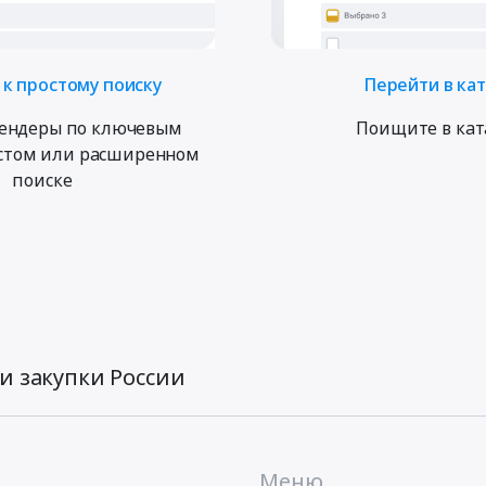
к простому поиску
Перейти в ка
ендеры по ключевым
Поищите в кат
остом или расширенном
поиске
и закупки России
Меню