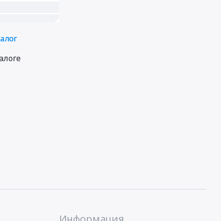
талог
алоге
Информация